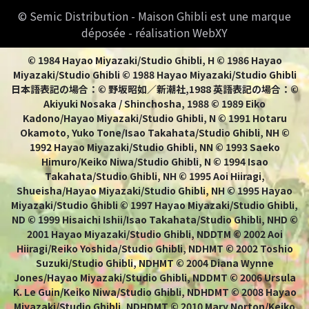
© Semic Distribution - Maison Ghibli est une marque
déposée - réalisation WebXY
© 1984 Hayao Miyazaki/Studio Ghibli, H © 1986 Hayao
Miyazaki/Studio Ghibli © 1988 Hayao Miyazaki/Studio Ghibli
日本語表記の場合：© 野坂昭如／新潮社,1988 英語表記の場合：©
Akiyuki Nosaka / Shinchosha, 1988 © 1989 Eiko
Kadono/Hayao Miyazaki/Studio Ghibli, N © 1991 Hotaru
Okamoto, Yuko Tone/Isao Takahata/Studio Ghibli, NH ©
1992 Hayao Miyazaki/Studio Ghibli, NN © 1993 Saeko
Himuro/Keiko Niwa/Studio Ghibli, N © 1994 Isao
Takahata/Studio Ghibli, NH © 1995 Aoi Hiiragi,
Shueisha/Hayao Miyazaki/Studio Ghibli, NH © 1995 Hayao
Miyazaki/Studio Ghibli © 1997 Hayao Miyazaki/Studio Ghibli,
ND © 1999 Hisaichi Ishii/Isao Takahata/Studio Ghibli, NHD ©
2001 Hayao Miyazaki/Studio Ghibli, NDDTM © 2002 Aoi
Hiiragi/Reiko Yoshida/Studio Ghibli, NDHMT © 2002 Toshio
Suzuki/Studio Ghibli, NDHMT © 2004 Diana Wynne
Jones/Hayao Miyazaki/Studio Ghibli, NDDMT © 2006 Ursula
K. Le Guin/Keiko Niwa/Studio Ghibli, NDHDMT © 2008 Hayao
Miyazaki/Studio Ghibli, NDHDMT © 2010 Mary Norton/Keiko