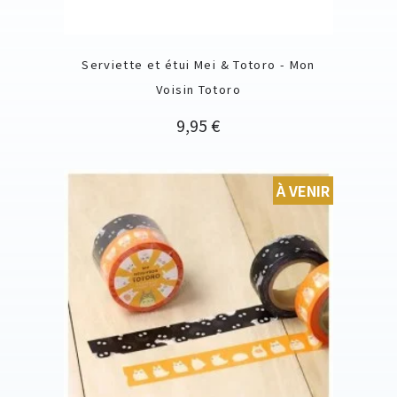
Serviette et étui Mei & Totoro - Mon
Voisin Totoro
Prix
9,95 €
À VENIR