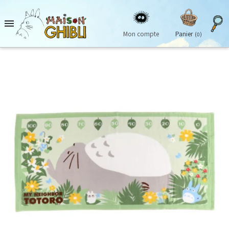

Mon compte
Panier
(0)