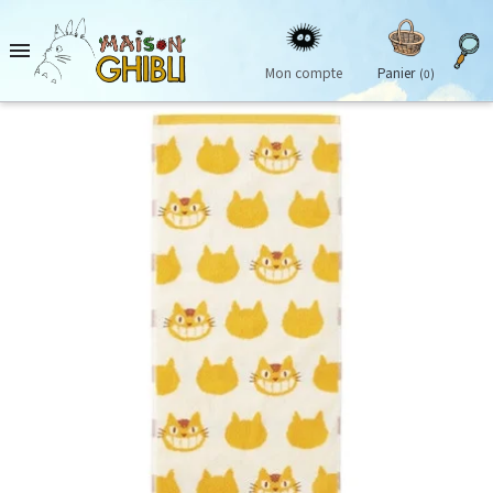

Mon compte
Panier
(0)