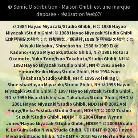
© Semic Distribution - Maison Ghibli est une marque
déposée - réalisation WebXY
© 1984 Hayao Miyazaki/Studio Ghibli, H © 1986 Hayao
Miyazaki/Studio Ghibli © 1988 Hayao Miyazaki/Studio Ghibli
日本語表記の場合：© 野坂昭如／新潮社,1988 英語表記の場合：©
Akiyuki Nosaka / Shinchosha, 1988 © 1989 Eiko
Kadono/Hayao Miyazaki/Studio Ghibli, N © 1991 Hotaru
Okamoto, Yuko Tone/Isao Takahata/Studio Ghibli, NH ©
1992 Hayao Miyazaki/Studio Ghibli, NN © 1993 Saeko
Himuro/Keiko Niwa/Studio Ghibli, N © 1994 Isao
Takahata/Studio Ghibli, NH © 1995 Aoi Hiiragi,
Shueisha/Hayao Miyazaki/Studio Ghibli, NH © 1995 Hayao
Miyazaki/Studio Ghibli © 1997 Hayao Miyazaki/Studio Ghibli,
ND © 1999 Hisaichi Ishii/Isao Takahata/Studio Ghibli, NHD ©
2001 Hayao Miyazaki/Studio Ghibli, NDDTM © 2002 Aoi
Hiiragi/Reiko Yoshida/Studio Ghibli, NDHMT © 2002 Toshio
Suzuki/Studio Ghibli, NDHMT © 2004 Diana Wynne
Jones/Hayao Miyazaki/Studio Ghibli, NDDMT © 2006 Ursula
K. Le Guin/Keiko Niwa/Studio Ghibli, NDHDMT © 2008 Hayao
Miyazaki/Studio Ghibli, NDHDMT © 2010 Mary Norton/Keiko