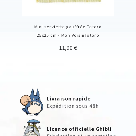
Mini serviette gauffrée Totoro
25x25 cm - Mon VoisinTotoro
Prix
11,90 €
Livraison rapide
Expédition sous 48h
Licence officielle Ghibli
Fabrication et importation