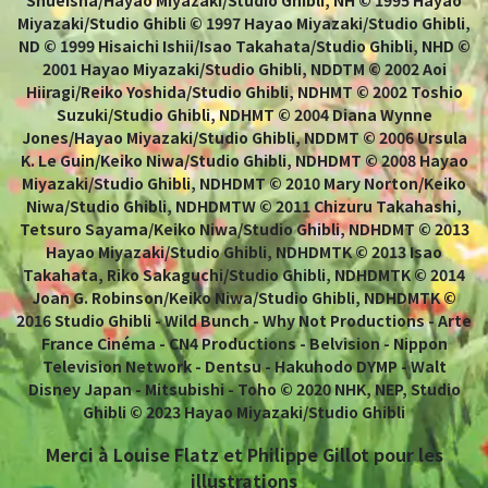
Miyazaki/Studio Ghibli © 1997 Hayao Miyazaki/Studio Ghibli,
ND © 1999 Hisaichi Ishii/Isao Takahata/Studio Ghibli, NHD ©
2001 Hayao Miyazaki/Studio Ghibli, NDDTM © 2002 Aoi
Hiiragi/Reiko Yoshida/Studio Ghibli, NDHMT © 2002 Toshio
Suzuki/Studio Ghibli, NDHMT © 2004 Diana Wynne
Jones/Hayao Miyazaki/Studio Ghibli, NDDMT © 2006 Ursula
K. Le Guin/Keiko Niwa/Studio Ghibli, NDHDMT © 2008 Hayao
Miyazaki/Studio Ghibli, NDHDMT © 2010 Mary Norton/Keiko
Niwa/Studio Ghibli, NDHDMTW © 2011 Chizuru Takahashi,
Tetsuro Sayama/Keiko Niwa/Studio Ghibli, NDHDMT © 2013
Hayao Miyazaki/Studio Ghibli, NDHDMTK © 2013 Isao
Takahata, Riko Sakaguchi/Studio Ghibli, NDHDMTK © 2014
Joan G. Robinson/Keiko Niwa/Studio Ghibli, NDHDMTK ©
2016 Studio Ghibli - Wild Bunch - Why Not Productions - Arte
France Cinéma - CN4 Productions - Belvision - Nippon
Television Network - Dentsu - Hakuhodo DYMP - Walt
Disney Japan - Mitsubishi - Toho © 2020 NHK, NEP, Studio
Ghibli © 2023 Hayao Miyazaki/Studio Ghibli
Merci à Louise Flatz et Philippe Gillot pour les
illustrations