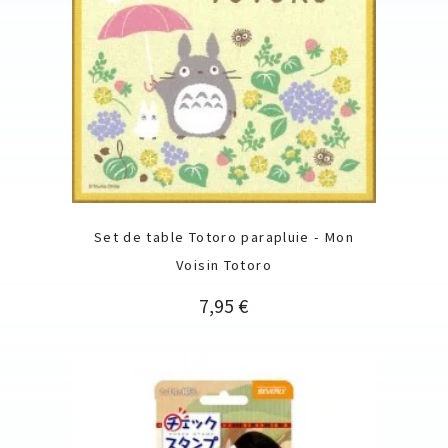
Set de table Totoro parapluie - Mon
Voisin Totoro
Prix
7,95 €