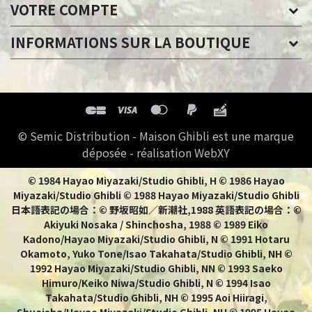
VOTRE COMPTE
INFORMATIONS SUR LA BOUTIQUE
© Semic Distribution - Maison Ghibli est une marque
déposée - réalisation WebXY
© 1984 Hayao Miyazaki/Studio Ghibli, H © 1986 Hayao
Miyazaki/Studio Ghibli © 1988 Hayao Miyazaki/Studio Ghibli
日本語表記の場合：© 野坂昭如／新潮社,1988 英語表記の場合：©
Akiyuki Nosaka / Shinchosha, 1988 © 1989 Eiko
Kadono/Hayao Miyazaki/Studio Ghibli, N © 1991 Hotaru
Okamoto, Yuko Tone/Isao Takahata/Studio Ghibli, NH ©
1992 Hayao Miyazaki/Studio Ghibli, NN © 1993 Saeko
Himuro/Keiko Niwa/Studio Ghibli, N © 1994 Isao
Takahata/Studio Ghibli, NH © 1995 Aoi Hiiragi,
Shueisha/Hayao Miyazaki/Studio Ghibli, NH © 1995 Hayao