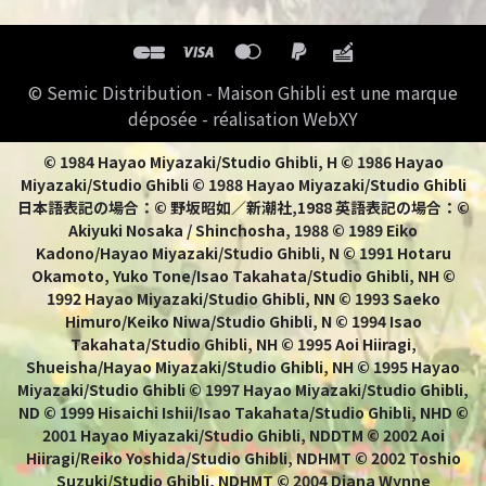
© Semic Distribution - Maison Ghibli est une marque
déposée - réalisation WebXY
© 1984 Hayao Miyazaki/Studio Ghibli, H © 1986 Hayao
Miyazaki/Studio Ghibli © 1988 Hayao Miyazaki/Studio Ghibli
日本語表記の場合：© 野坂昭如／新潮社,1988 英語表記の場合：©
Akiyuki Nosaka / Shinchosha, 1988 © 1989 Eiko
Kadono/Hayao Miyazaki/Studio Ghibli, N © 1991 Hotaru
Okamoto, Yuko Tone/Isao Takahata/Studio Ghibli, NH ©
1992 Hayao Miyazaki/Studio Ghibli, NN © 1993 Saeko
Himuro/Keiko Niwa/Studio Ghibli, N © 1994 Isao
Takahata/Studio Ghibli, NH © 1995 Aoi Hiiragi,
Shueisha/Hayao Miyazaki/Studio Ghibli, NH © 1995 Hayao
Miyazaki/Studio Ghibli © 1997 Hayao Miyazaki/Studio Ghibli,
ND © 1999 Hisaichi Ishii/Isao Takahata/Studio Ghibli, NHD ©
2001 Hayao Miyazaki/Studio Ghibli, NDDTM © 2002 Aoi
Hiiragi/Reiko Yoshida/Studio Ghibli, NDHMT © 2002 Toshio
Suzuki/Studio Ghibli, NDHMT © 2004 Diana Wynne