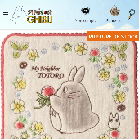

Mon compte
Panier
(0)
RUPTURE DE STOCK