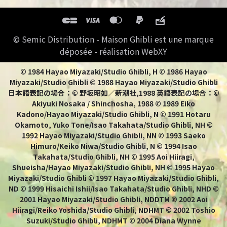
© Semic Distribution - Maison Ghibli est une marque
déposée - réalisation WebXY
© 1984 Hayao Miyazaki/Studio Ghibli, H © 1986 Hayao
Miyazaki/Studio Ghibli © 1988 Hayao Miyazaki/Studio Ghibli
日本語表記の場合：© 野坂昭如／新潮社,1988 英語表記の場合：©
Akiyuki Nosaka / Shinchosha, 1988 © 1989 Eiko
Kadono/Hayao Miyazaki/Studio Ghibli, N © 1991 Hotaru
Okamoto, Yuko Tone/Isao Takahata/Studio Ghibli, NH ©
1992 Hayao Miyazaki/Studio Ghibli, NN © 1993 Saeko
Himuro/Keiko Niwa/Studio Ghibli, N © 1994 Isao
Takahata/Studio Ghibli, NH © 1995 Aoi Hiiragi,
Shueisha/Hayao Miyazaki/Studio Ghibli, NH © 1995 Hayao
Miyazaki/Studio Ghibli © 1997 Hayao Miyazaki/Studio Ghibli,
ND © 1999 Hisaichi Ishii/Isao Takahata/Studio Ghibli, NHD ©
2001 Hayao Miyazaki/Studio Ghibli, NDDTM © 2002 Aoi
Hiiragi/Reiko Yoshida/Studio Ghibli, NDHMT © 2002 Toshio
Suzuki/Studio Ghibli, NDHMT © 2004 Diana Wynne