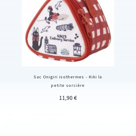
Sac Onigiri isothermes - Kiki la
petite sorcière
Prix
11,90 €