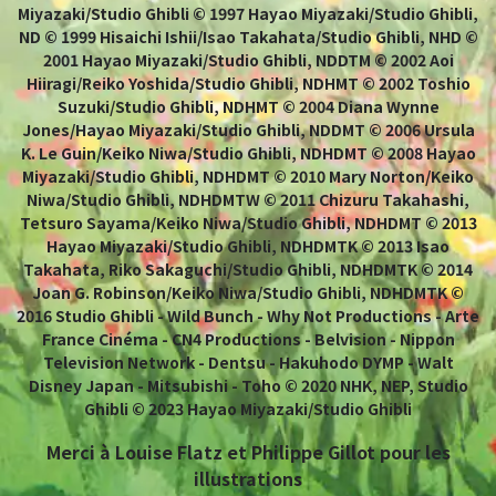
Miyazaki/Studio Ghibli © 1997 Hayao Miyazaki/Studio Ghibli,
ND © 1999 Hisaichi Ishii/Isao Takahata/Studio Ghibli, NHD ©
2001 Hayao Miyazaki/Studio Ghibli, NDDTM © 2002 Aoi
Hiiragi/Reiko Yoshida/Studio Ghibli, NDHMT © 2002 Toshio
Suzuki/Studio Ghibli, NDHMT © 2004 Diana Wynne
Jones/Hayao Miyazaki/Studio Ghibli, NDDMT © 2006 Ursula
K. Le Guin/Keiko Niwa/Studio Ghibli, NDHDMT © 2008 Hayao
Miyazaki/Studio Ghibli, NDHDMT © 2010 Mary Norton/Keiko
Niwa/Studio Ghibli, NDHDMTW © 2011 Chizuru Takahashi,
Tetsuro Sayama/Keiko Niwa/Studio Ghibli, NDHDMT © 2013
Hayao Miyazaki/Studio Ghibli, NDHDMTK © 2013 Isao
Takahata, Riko Sakaguchi/Studio Ghibli, NDHDMTK © 2014
Joan G. Robinson/Keiko Niwa/Studio Ghibli, NDHDMTK ©
2016 Studio Ghibli - Wild Bunch - Why Not Productions - Arte
France Cinéma - CN4 Productions - Belvision - Nippon
Television Network - Dentsu - Hakuhodo DYMP - Walt
Disney Japan - Mitsubishi - Toho © 2020 NHK, NEP, Studio
Ghibli © 2023 Hayao Miyazaki/Studio Ghibli
Merci à Louise Flatz et Philippe Gillot pour les
illustrations