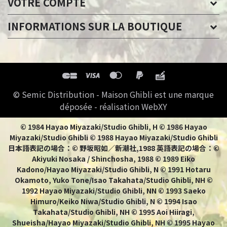
VOTRE COMPTE
INFORMATIONS SUR LA BOUTIQUE
© Semic Distribution - Maison Ghibli est une marque
déposée - réalisation WebXY
© 1984 Hayao Miyazaki/Studio Ghibli, H © 1986 Hayao
Miyazaki/Studio Ghibli © 1988 Hayao Miyazaki/Studio Ghibli
日本語表記の場合：© 野坂昭如／新潮社,1988 英語表記の場合：©
Akiyuki Nosaka / Shinchosha, 1988 © 1989 Eiko
Kadono/Hayao Miyazaki/Studio Ghibli, N © 1991 Hotaru
Okamoto, Yuko Tone/Isao Takahata/Studio Ghibli, NH ©
1992 Hayao Miyazaki/Studio Ghibli, NN © 1993 Saeko
Himuro/Keiko Niwa/Studio Ghibli, N © 1994 Isao
Takahata/Studio Ghibli, NH © 1995 Aoi Hiiragi,
Shueisha/Hayao Miyazaki/Studio Ghibli, NH © 1995 Hayao