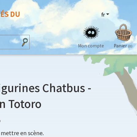
VÉS DU
fr
Mon compte
Panier
(0)
figurines Chatbus -
n Totoro
9
à mettre en scène.