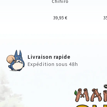
Chihiro
Prix
Pr
39,95 €
3
Livraison rapide
Expédition sous 48h