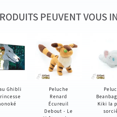
RODUITS PEUVENT VOUS I
au Ghibli
Peluche
Pelu
Princesse
Renard
Beanbag 
nonoké
Écureuil
Kiki la 
Debout - Le
sorci