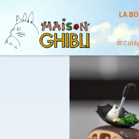
LA BO
Caté