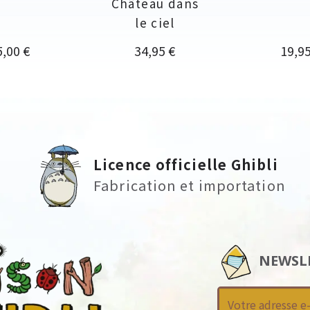
Château dans
le ciel
ix
Prix
Prix
5,00 €
34,95 €
19,95
Licence officielle Ghibli
Fabrication et importation
NEWSL