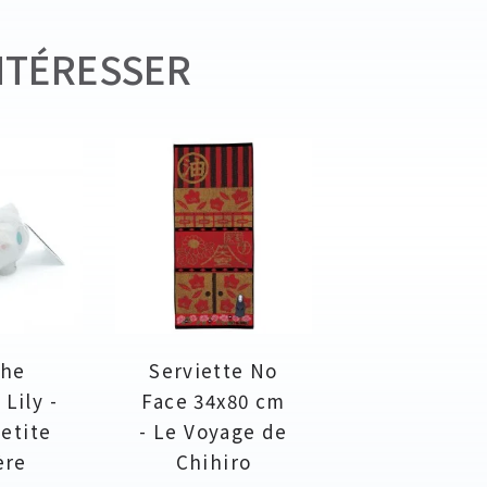
NTÉRESSER
che
Serviette No
Lily -
Face 34x80 cm
petite
- Le Voyage de
ère
Chihiro