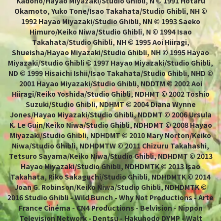
Kadono/Hayao Miyazaki/Studio Ghibli, N © 1991 Hotaru
Okamoto, Yuko Tone/Isao Takahata/Studio Ghibli, NH ©
1992 Hayao Miyazaki/Studio Ghibli, NN © 1993 Saeko
Himuro/Keiko Niwa/Studio Ghibli, N © 1994 Isao
Takahata/Studio Ghibli, NH © 1995 Aoi Hiiragi,
Shueisha/Hayao Miyazaki/Studio Ghibli, NH © 1995 Hayao
Miyazaki/Studio Ghibli © 1997 Hayao Miyazaki/Studio Ghibli,
ND © 1999 Hisaichi Ishii/Isao Takahata/Studio Ghibli, NHD ©
2001 Hayao Miyazaki/Studio Ghibli, NDDTM © 2002 Aoi
Hiiragi/Reiko Yoshida/Studio Ghibli, NDHMT © 2002 Toshio
Suzuki/Studio Ghibli, NDHMT © 2004 Diana Wynne
Jones/Hayao Miyazaki/Studio Ghibli, NDDMT © 2006 Ursula
K. Le Guin/Keiko Niwa/Studio Ghibli, NDHDMT © 2008 Hayao
Miyazaki/Studio Ghibli, NDHDMT © 2010 Mary Norton/Keiko
Niwa/Studio Ghibli, NDHDMTW © 2011 Chizuru Takahashi,
Tetsuro Sayama/Keiko Niwa/Studio Ghibli, NDHDMT © 2013
Hayao Miyazaki/Studio Ghibli, NDHDMTK © 2013 Isao
Takahata, Riko Sakaguchi/Studio Ghibli, NDHDMTK © 2014
Joan G. Robinson/Keiko Niwa/Studio Ghibli, NDHDMTK ©
2016 Studio Ghibli - Wild Bunch - Why Not Productions - Arte
France Cinéma - CN4 Productions - Belvision - Nippon
Television Network - Dentsu - Hakuhodo DYMP - Walt