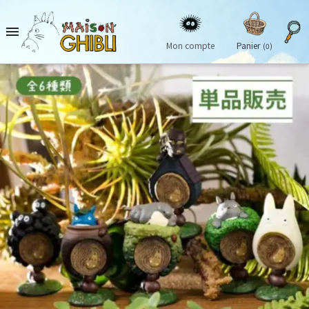

Mon compte
Panier
(0)