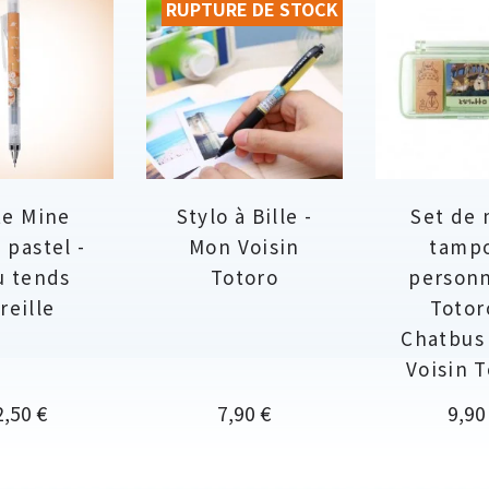
RUPTURE DE STOCK
te Mine
Stylo à Bille -
Set de 
 pastel -
Mon Voisin
tamp
u tends
Totoro
person
oreille
Totor
Chatbus
Voisin 
ix
Prix
Prix
2,50 €
7,90 €
9,90