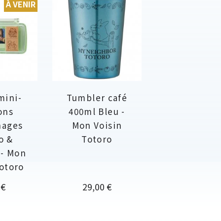
À VENIR
mini-
Tumbler café
ons
400ml Bleu -
nages
Mon Voisin
o &
Totoro
 - Mon
Totoro
Prix
 €
29,00 €