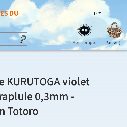
VÉS DU
fr
Mon compte
Panier
(0)
ne KURUTOGA violet
rapluie 0,3mm -
n Totoro
0