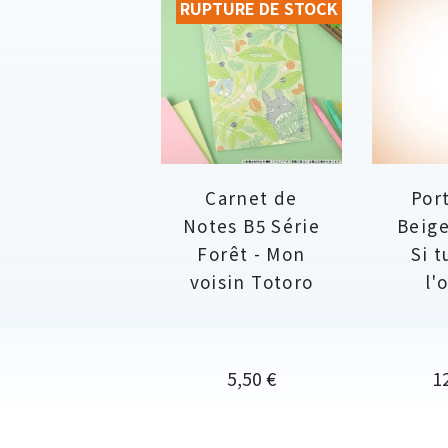
RUPTURE DE STOCK
Carnet de
Por
Notes B5 Série
Beige
Forêt - Mon
Si t
voisin Totoro
l'
Prix
Pr
5,50 €
1