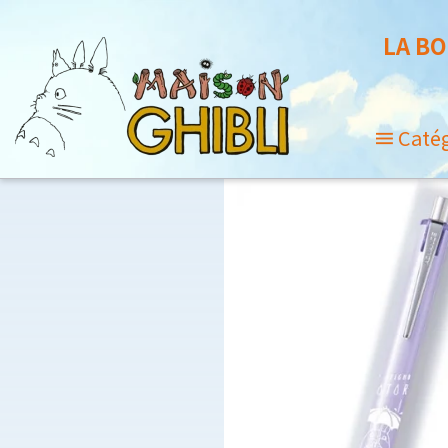
LA BO
Caté