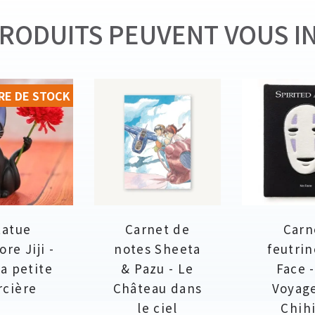
RODUITS PEUVENT VOUS I
RE DE STOCK
tatue
Carnet de
Carn
ore Jiji -
notes Sheeta
feutri
la petite
& Pazu - Le
Face 
rcière
Château dans
Voyag
le ciel
Chih