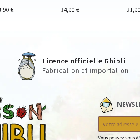
ix
Prix
Prix
9,90 €
14,90 €
21,90
Licence officielle Ghibli
Fabrication et importation
NEWSL
Vous pouvez vous dé