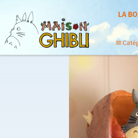
LA BO
Caté