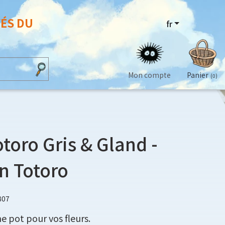
VÉS DU
fr
Mon compte
Panier
(0)
otoro Gris & Gland -
n Totoro
807
 pot pour vos fleurs.