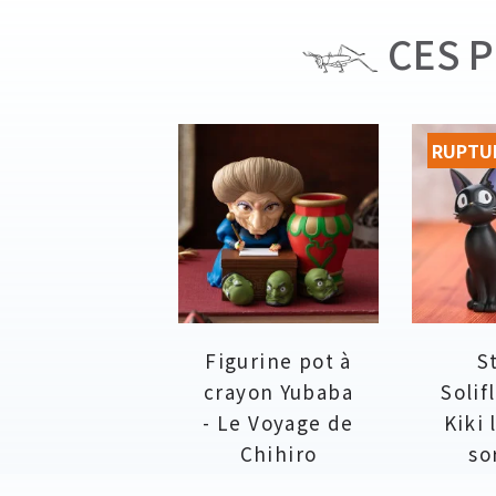
CES P
RUPTU
Figurine pot à
S
crayon Yubaba
Solifl
- Le Voyage de
Kiki 
Chihiro
so