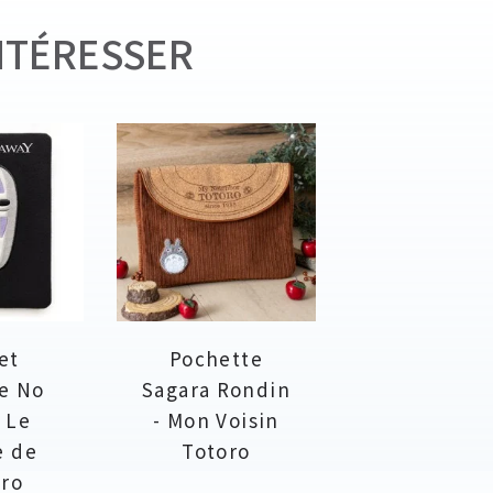
NTÉRESSER
et
Pochette
ne No
Sagara Rondin
- Le
- Mon Voisin
e de
Totoro
iro