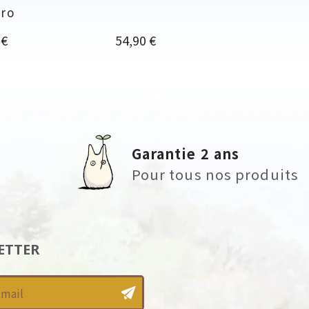
iro
Prix
 €
54,90 €
Garantie 2 ans
Pour tous nos produits
ETTER