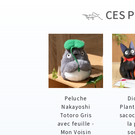
CES P
Peluche
Di
Nakayoshi
Plant
Totoro Gris
sacoc
avec feuille -
la
Mon Voisin
so