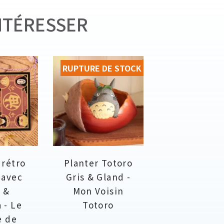
NTÉRESSER
RUPTURE DE STOCK
 rétro
Planter Totoro
 avec
Gris & Gland -
 &
Mon Voisin
 - Le
Totoro
e de