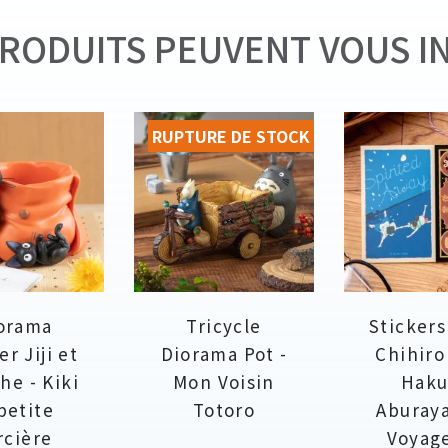
RODUITS PEUVENT VOUS I
RUPTURE DE STOCK
orama
Tricycle
Stickers
er Jiji et
Diorama Pot -
Chihiro
he - Kiki
Mon Voisin
Haku
 petite
Totoro
Aburaya
rcière
Voyag