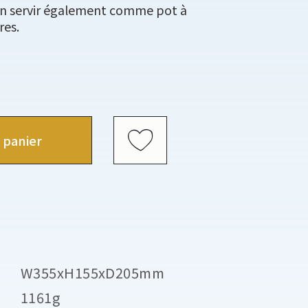
n servir également comme pot à
res.
 panier
W355xH155xD205mm
1161g