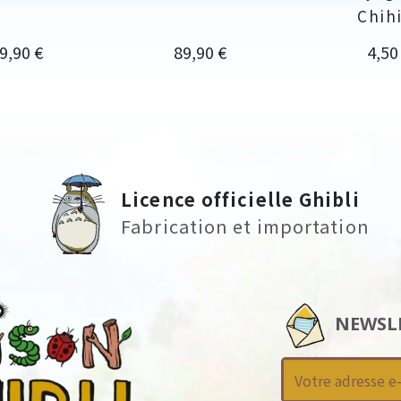
Chih
x
Prix
Prix
9,90 €
89,90 €
4,50
Licence officielle Ghibli
Fabrication et importation
NEWSL