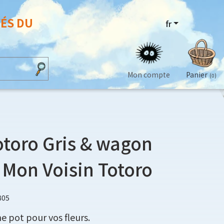
VÉS DU
fr
Mon compte
Panier
(0)
otoro Gris & wagon
 Mon Voisin Totoro
805
 pot pour vos fleurs.