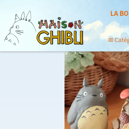
LA BO
Caté