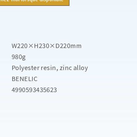
W220×H230×D220mm
980g
Polyester resin, zinc alloy
BENELIC
4990593435623