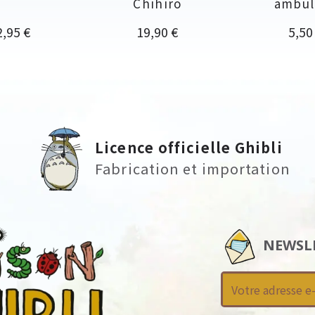
Chihiro
ambul
ix
Prix
Prix
2,95 €
19,90 €
5,50
Licence officielle Ghibli
Fabrication et importation
NEWSL