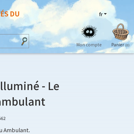
VÉS DU
fr
Mon compte
Panier
(0)
lluminé - Le
ambulant
562
u Ambulant.