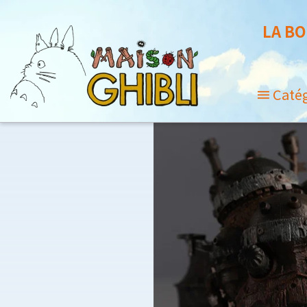
LA BO
Caté