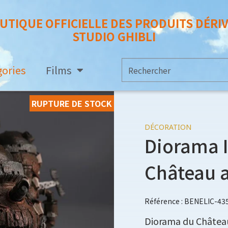
UTIQUE OFFICIELLE DES PRODUITS DÉRI
STUDIO GHIBLI
gories
Films
RUPTURE DE STOCK
DÉCORATION
Diorama I
Château 
Référence : BENELIC-43
Diorama du Châtea