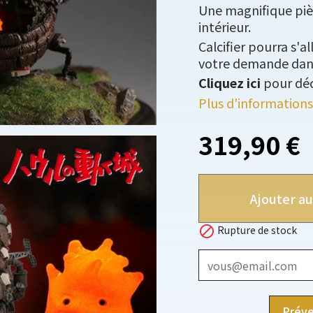
Une magnifique piè
intérieur.
Calcifier pourra s'a
votre demande dans
Cliquez ici
pour déc
Plus d'informations
319,90 €
Ajouter au

Rupture de stock
Préve