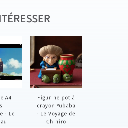
NTÉRESSER
e A4
Figurine pot à
s
crayon Yubaba
e - Le
- Le Voyage de
eau
Chihiro