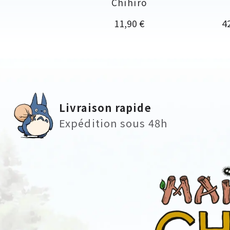
Chihiro
Prix
Pr
11,90 €
4
Livraison rapide
Expédition sous 48h