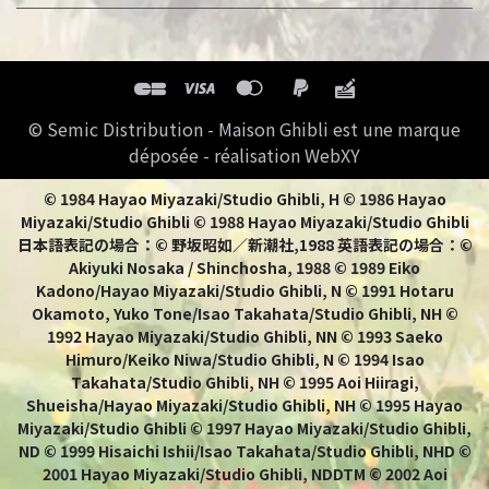
© Semic Distribution - Maison Ghibli est une marque
déposée - réalisation WebXY
© 1984 Hayao Miyazaki/Studio Ghibli, H © 1986 Hayao
Miyazaki/Studio Ghibli © 1988 Hayao Miyazaki/Studio Ghibli
日本語表記の場合：© 野坂昭如／新潮社,1988 英語表記の場合：©
Akiyuki Nosaka / Shinchosha, 1988 © 1989 Eiko
Kadono/Hayao Miyazaki/Studio Ghibli, N © 1991 Hotaru
Okamoto, Yuko Tone/Isao Takahata/Studio Ghibli, NH ©
1992 Hayao Miyazaki/Studio Ghibli, NN © 1993 Saeko
Himuro/Keiko Niwa/Studio Ghibli, N © 1994 Isao
Takahata/Studio Ghibli, NH © 1995 Aoi Hiiragi,
Shueisha/Hayao Miyazaki/Studio Ghibli, NH © 1995 Hayao
Miyazaki/Studio Ghibli © 1997 Hayao Miyazaki/Studio Ghibli,
ND © 1999 Hisaichi Ishii/Isao Takahata/Studio Ghibli, NHD ©
2001 Hayao Miyazaki/Studio Ghibli, NDDTM © 2002 Aoi