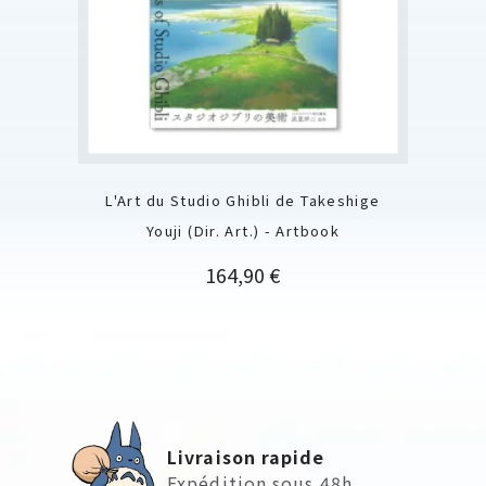
L'Art du Studio Ghibli de Takeshige
Youji (Dir. Art.) - Artbook
Prix
164,90 €
Livraison rapide
Expédition sous 48h