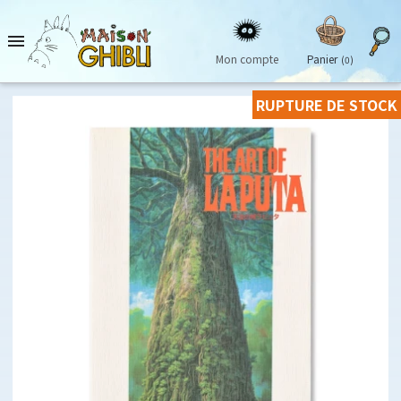

Mon compte
Panier
(0)
RUPTURE DE STOCK