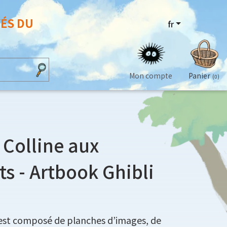
VÉS DU
fr
Mon compte
Panier
(0)
a Colline aux
ts - Artbook Ghibli
el est composé de planches d’images, de