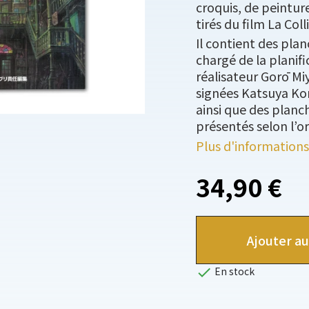
croquis, de peinture
tirés du film La Col
Il contient des pla
chargé de la planifi
réalisateur Gorō Mi
signées Katsuya Ko
ainsi que des planch
présentés selon l’or
Plus d'informations
34,90 €
Ajouter au

En stock