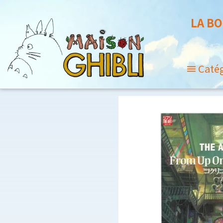
LA BO
Caté