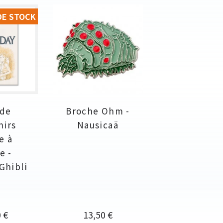
DE STOCK
 de
Broche Ohm -
nirs
Nausicaä
e à
e -
Ghibli
Prix
 €
13,50 €