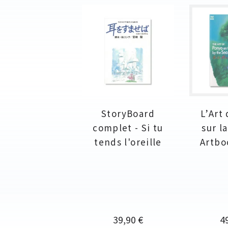
StoryBoard
L’Art
complet - Si tu
sur la
tends l'oreille
Artbo
Prix
Pr
39,90 €
4