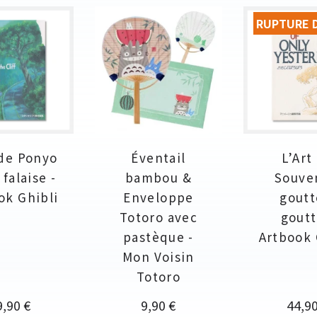
RUPTURE 
 de Ponyo
Éventail
L’Art
 falaise -
bambou &
Souve
ok Ghibli
Enveloppe
goutt
Totoro avec
goutt
pastèque -
Artbook 
Mon Voisin
Totoro
ix
Prix
Prix
9,90 €
9,90 €
44,90