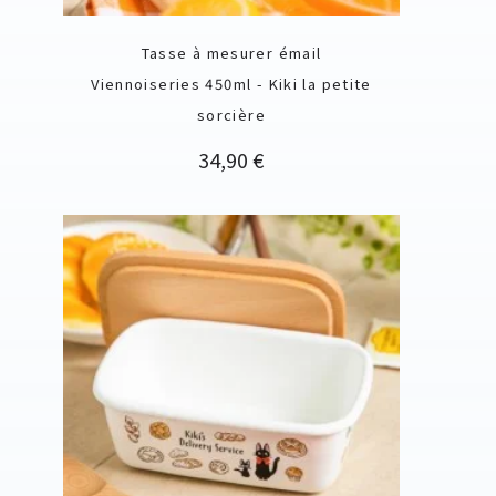
Tasse à mesurer émail
Viennoiseries 450ml - Kiki la petite
sorcière
Prix
34,90 €