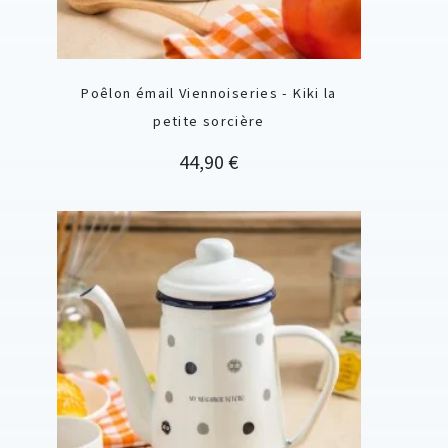
Poêlon émail Viennoiseries - Kiki la
petite sorcière
Prix
44,90 €