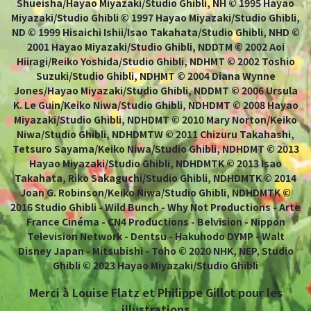
Shueisha/Hayao Miyazaki/Studio Ghibli, NH © 1995 Hayao
Miyazaki/Studio Ghibli © 1997 Hayao Miyazaki/Studio Ghibli,
ND © 1999 Hisaichi Ishii/Isao Takahata/Studio Ghibli, NHD ©
2001 Hayao Miyazaki/Studio Ghibli, NDDTM © 2002 Aoi
Hiiragi/Reiko Yoshida/Studio Ghibli, NDHMT © 2002 Toshio
Suzuki/Studio Ghibli, NDHMT © 2004 Diana Wynne
Jones/Hayao Miyazaki/Studio Ghibli, NDDMT © 2006 Ursula
K. Le Guin/Keiko Niwa/Studio Ghibli, NDHDMT © 2008 Hayao
Miyazaki/Studio Ghibli, NDHDMT © 2010 Mary Norton/Keiko
Niwa/Studio Ghibli, NDHDMTW © 2011 Chizuru Takahashi,
Tetsuro Sayama/Keiko Niwa/Studio Ghibli, NDHDMT © 2013
Hayao Miyazaki/Studio Ghibli, NDHDMTK © 2013 Isao
Takahata, Riko Sakaguchi/Studio Ghibli, NDHDMTK © 2014
Joan G. Robinson/Keiko Niwa/Studio Ghibli, NDHDMTK ©
2016 Studio Ghibli - Wild Bunch - Why Not Productions - Arte
France Cinéma - CN4 Productions - Belvision - Nippon
Television Network - Dentsu - Hakuhodo DYMP - Walt
Disney Japan - Mitsubishi - Toho © 2020 NHK, NEP, Studio
Ghibli © 2023 Hayao Miyazaki/Studio Ghibli
Merci à Louise Flatz et Philippe Gillot pour les
illustrations