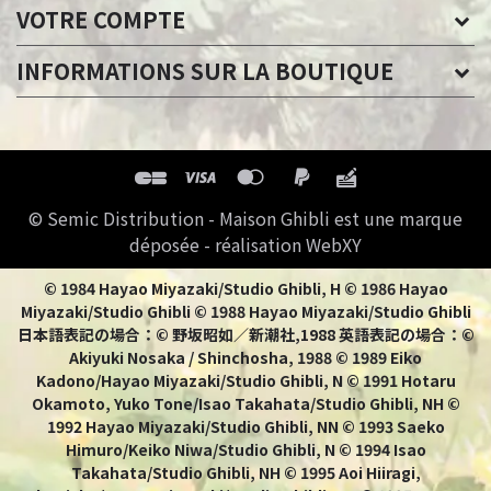
VOTRE COMPTE
INFORMATIONS SUR LA BOUTIQUE
© Semic Distribution - Maison Ghibli est une marque
déposée - réalisation WebXY
© 1984 Hayao Miyazaki/Studio Ghibli, H © 1986 Hayao
Miyazaki/Studio Ghibli © 1988 Hayao Miyazaki/Studio Ghibli
日本語表記の場合：© 野坂昭如／新潮社,1988 英語表記の場合：©
Akiyuki Nosaka / Shinchosha, 1988 © 1989 Eiko
Kadono/Hayao Miyazaki/Studio Ghibli, N © 1991 Hotaru
Okamoto, Yuko Tone/Isao Takahata/Studio Ghibli, NH ©
1992 Hayao Miyazaki/Studio Ghibli, NN © 1993 Saeko
Himuro/Keiko Niwa/Studio Ghibli, N © 1994 Isao
Takahata/Studio Ghibli, NH © 1995 Aoi Hiiragi,