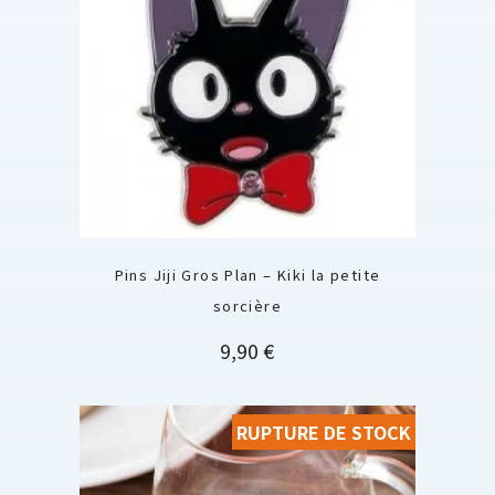
Pins Jiji Gros Plan – Kiki la petite
sorcière
Prix
9,90 €
RUPTURE DE STOCK