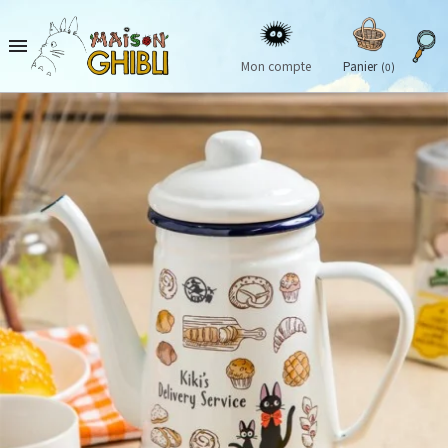

Mon compte
Panier
(0)