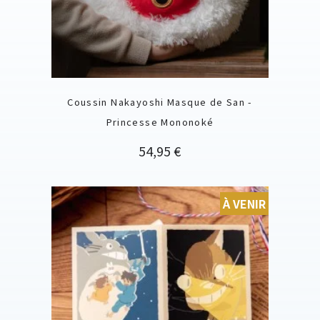
Coussin Nakayoshi Masque de San -
Princesse Mononoké
Prix
54,95 €
À VENIR