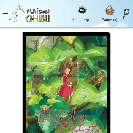

Mon compte
Panier
(0)