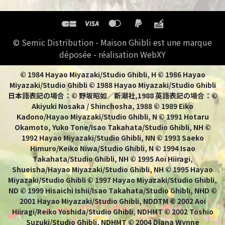
© Semic Distribution - Maison Ghibli est une marque
déposée - réalisation WebXY
© 1984 Hayao Miyazaki/Studio Ghibli, H © 1986 Hayao
Miyazaki/Studio Ghibli © 1988 Hayao Miyazaki/Studio Ghibli
日本語表記の場合：© 野坂昭如／新潮社,1988 英語表記の場合：©
Akiyuki Nosaka / Shinchosha, 1988 © 1989 Eiko
Kadono/Hayao Miyazaki/Studio Ghibli, N © 1991 Hotaru
Okamoto, Yuko Tone/Isao Takahata/Studio Ghibli, NH ©
1992 Hayao Miyazaki/Studio Ghibli, NN © 1993 Saeko
Himuro/Keiko Niwa/Studio Ghibli, N © 1994 Isao
Takahata/Studio Ghibli, NH © 1995 Aoi Hiiragi,
Shueisha/Hayao Miyazaki/Studio Ghibli, NH © 1995 Hayao
Miyazaki/Studio Ghibli © 1997 Hayao Miyazaki/Studio Ghibli,
ND © 1999 Hisaichi Ishii/Isao Takahata/Studio Ghibli, NHD ©
2001 Hayao Miyazaki/Studio Ghibli, NDDTM © 2002 Aoi
Hiiragi/Reiko Yoshida/Studio Ghibli, NDHMT © 2002 Toshio
Suzuki/Studio Ghibli, NDHMT © 2004 Diana Wynne