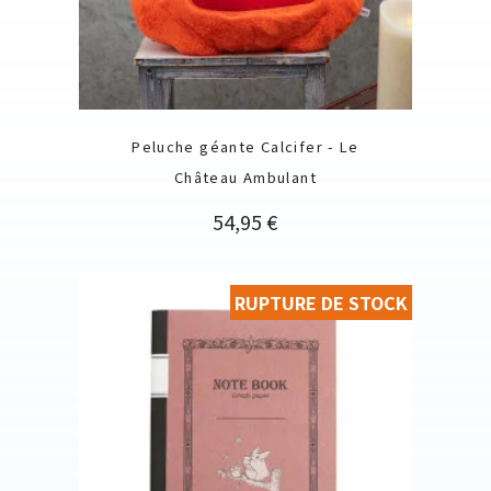
Peluche géante Calcifer - Le
Château Ambulant
Prix
54,95 €
RUPTURE DE STOCK