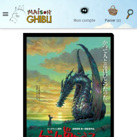

Mon compte
Panier
(0)