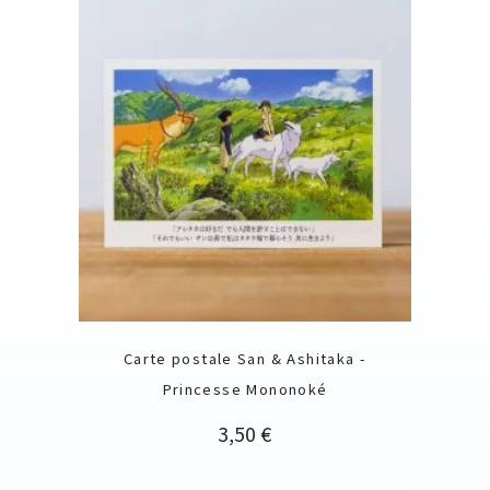
Carte postale San & Ashitaka -
Princesse Mononoké
Prix
3,50 €