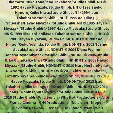
Okamoto, Yuko Tone/Isao Takahata/Studio Ghibli, NH ©
1992 Hayao Miyazaki/Studio Ghibli, NN © 1993 Saeko
Himuro/Keiko Niwa/Studio Ghibli, N © 1994 Isao
Takahata/Studio Ghibli, NH © 1995 Aoi Hiiragi,
Shueisha/Hayao Miyazaki/Studio Ghibli, NH © 1995 Hayao
Miyazaki/Studio Ghibli © 1997 Hayao Miyazaki/Studio Ghibli,
ND © 1999 Hisaichi Ishii/Isao Takahata/Studio Ghibli, NHD ©
2001 Hayao Miyazaki/Studio Ghibli, NDDTM © 2002 Aoi
Hiiragi/Reiko Yoshida/Studio Ghibli, NDHMT © 2002 Toshio
Suzuki/Studio Ghibli, NDHMT © 2004 Diana Wynne
Jones/Hayao Miyazaki/Studio Ghibli, NDDMT © 2006 Ursula
K. Le Guin/Keiko Niwa/Studio Ghibli, NDHDMT © 2008 Hayao
Miyazaki/Studio Ghibli, NDHDMT © 2010 Mary Norton/Keiko
Niwa/Studio Ghibli, NDHDMTW © 2011 Chizuru Takahashi,
Tetsuro Sayama/Keiko Niwa/Studio Ghibli, NDHDMT © 2013
Hayao Miyazaki/Studio Ghibli, NDHDMTK © 2013 Isao
Takahata, Riko Sakaguchi/Studio Ghibli, NDHDMTK © 2014
Joan G. Robinson/Keiko Niwa/Studio Ghibli, NDHDMTK ©
2016 Studio Ghibli - Wild Bunch - Why Not Productions - Arte
France Cinéma - CN4 Productions - Belvision - Nippon
Television Network - Dentsu - Hakuhodo DYMP - Walt
Disney Japan - Mitsubishi - Toho © 2020 NHK, NEP, Studio