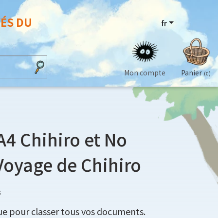
VÉS DU
fr
Mon compte
Panier
(0)
4 Chihiro et No
 Voyage de Chihiro
3
ue pour classer tous vos documents.