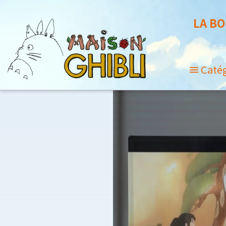
LA BO
Caté