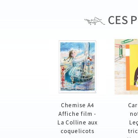
CES P
Chemise A4
Car
Affiche film -
no
La Colline aux
Le
coquelicots
tri