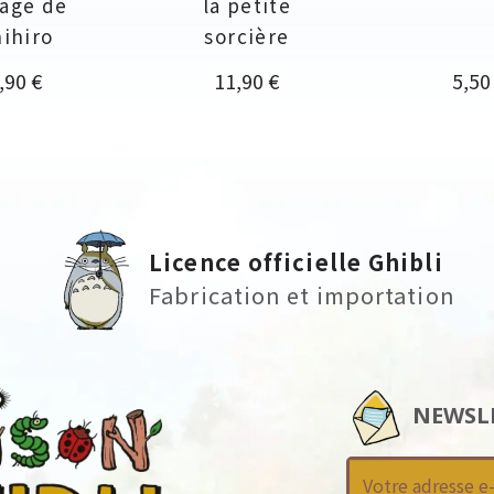
age de
la petite
ihiro
sorcière
rix
Prix
Prix
,90 €
11,90 €
5,50
Licence officielle Ghibli
Fabrication et importation
NEWSL