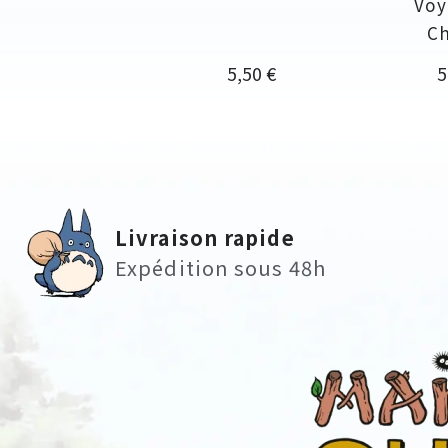
Voy
Ch
Prix
P
5,50 €
5
Livraison rapide
Expédition sous 48h