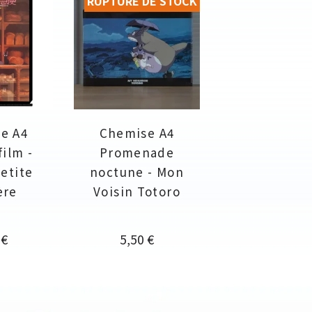
RUPTURE DE STOCK
e A4
Chemise A4
film -
Promenade
petite
noctune - Mon
ère
Voisin Totoro
Prix
 €
5,50 €