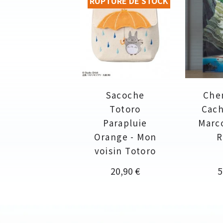
RUPTURE DE STOCK
Sacoche
Che
Totoro
Cach
Parapluie
Marco
Orange - Mon
R
voisin Totoro
Prix
P
20,90 €
5