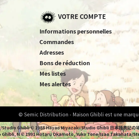
VOTRE COMPTE
Informations personnelles
Commandes
Adresses
Bons de réduction
Mes listes
Mes alertes
© Semic Distribution - Maison Ghibli est une marqu
Miyazaki/Studio Ghibli © 1988 Hayao Miyazaki/Studio Ghi
 Ghibli, N © 1991 Hotaru Okamoto, Yuko Tone/Isao Takahata/Stud