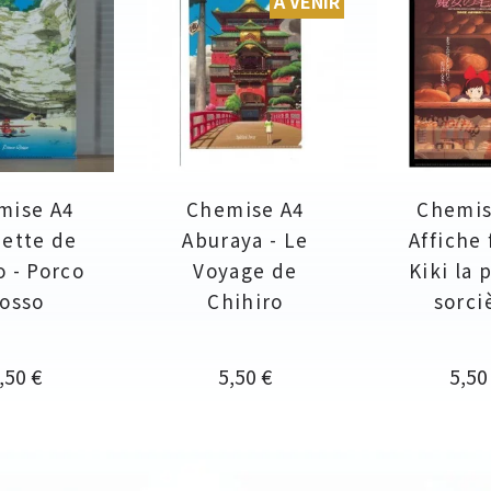
À VENIR
mise A4
Chemise A4
Chemis
ette de
Aburaya - Le
Affiche 
 - Porco
Voyage de
Kiki la 
osso
Chihiro
sorci
rix
Prix
Prix
,50 €
5,50 €
5,50