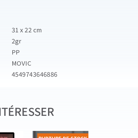
31 x 22 cm
2gr
PP
MOVIC
4549743646886
NTÉRESSER