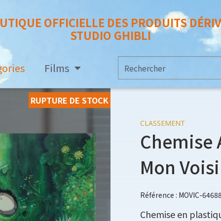
UTIQUE OFFICIELLE DES PRODUITS DÉRI
STUDIO GHIBLI
gories
Films
RUPTURE DE STOCK
CLASSEMENT
Chemise A
Mon Voisi
Référence : MOVIC-6468
Chemise en plastiq