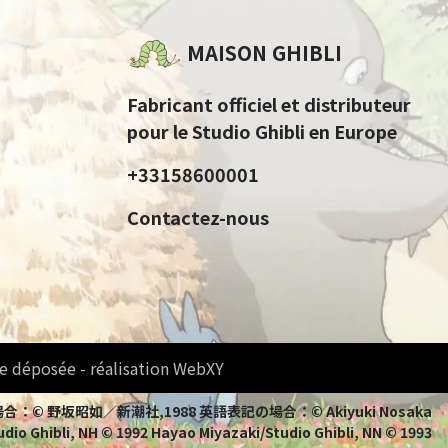
MAISON GHIBLI
Fabricant officiel et distributeur
pour le Studio Ghibli en Europe
+33158600001
Contactez-nous
e déposée - réalisation WebXY
bli 日本語表記の場合：© 野坂昭如／新潮社,1988 英語表記の場合：© Akiyuki Nosaka
io Ghibli, NH © 1992 Hayao Miyazaki/Studio Ghibli, NN © 1993