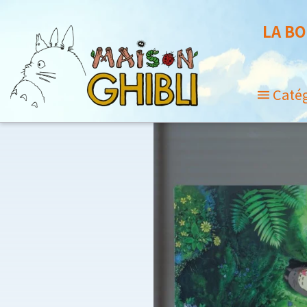
LA BO
Caté