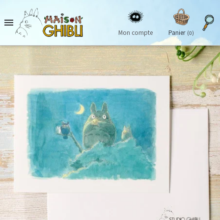

Mon compte
Panier
(0)