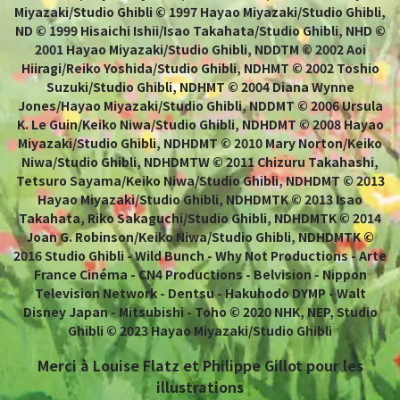
Miyazaki/Studio Ghibli © 1997 Hayao Miyazaki/Studio Ghibli,
ND © 1999 Hisaichi Ishii/Isao Takahata/Studio Ghibli, NHD ©
2001 Hayao Miyazaki/Studio Ghibli, NDDTM © 2002 Aoi
Hiiragi/Reiko Yoshida/Studio Ghibli, NDHMT © 2002 Toshio
Suzuki/Studio Ghibli, NDHMT © 2004 Diana Wynne
Jones/Hayao Miyazaki/Studio Ghibli, NDDMT © 2006 Ursula
K. Le Guin/Keiko Niwa/Studio Ghibli, NDHDMT © 2008 Hayao
Miyazaki/Studio Ghibli, NDHDMT © 2010 Mary Norton/Keiko
Niwa/Studio Ghibli, NDHDMTW © 2011 Chizuru Takahashi,
Tetsuro Sayama/Keiko Niwa/Studio Ghibli, NDHDMT © 2013
Hayao Miyazaki/Studio Ghibli, NDHDMTK © 2013 Isao
Takahata, Riko Sakaguchi/Studio Ghibli, NDHDMTK © 2014
Joan G. Robinson/Keiko Niwa/Studio Ghibli, NDHDMTK ©
2016 Studio Ghibli - Wild Bunch - Why Not Productions - Arte
France Cinéma - CN4 Productions - Belvision - Nippon
Television Network - Dentsu - Hakuhodo DYMP - Walt
Disney Japan - Mitsubishi - Toho © 2020 NHK, NEP, Studio
Ghibli © 2023 Hayao Miyazaki/Studio Ghibli
Merci à Louise Flatz et Philippe Gillot pour les
illustrations