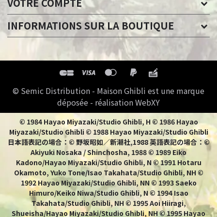
VOTRE COMPTE
INFORMATIONS SUR LA BOUTIQUE
© Semic Distribution - Maison Ghibli est une marque
déposée - réalisation WebXY
© 1984 Hayao Miyazaki/Studio Ghibli, H © 1986 Hayao
Miyazaki/Studio Ghibli © 1988 Hayao Miyazaki/Studio Ghibli
日本語表記の場合：© 野坂昭如／新潮社,1988 英語表記の場合：©
Akiyuki Nosaka / Shinchosha, 1988 © 1989 Eiko
Kadono/Hayao Miyazaki/Studio Ghibli, N © 1991 Hotaru
Okamoto, Yuko Tone/Isao Takahata/Studio Ghibli, NH ©
1992 Hayao Miyazaki/Studio Ghibli, NN © 1993 Saeko
Himuro/Keiko Niwa/Studio Ghibli, N © 1994 Isao
Takahata/Studio Ghibli, NH © 1995 Aoi Hiiragi,
Shueisha/Hayao Miyazaki/Studio Ghibli, NH © 1995 Hayao