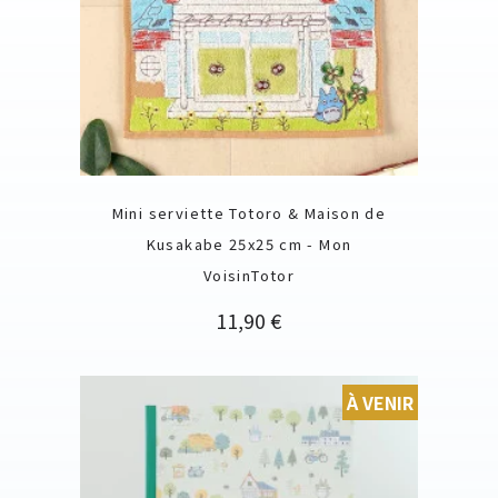
Mini serviette Totoro & Maison de
Kusakabe 25x25 cm - Mon
VoisinTotor
Prix
11,90 €
À VENIR