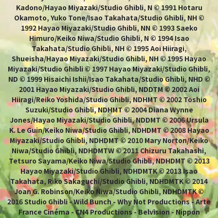
Kadono/Hayao Miyazaki/Studio Ghibli, N © 1991 Hotaru
Okamoto, Yuko Tone/Isao Takahata/Studio Ghibli, NH ©
1992 Hayao Miyazaki/Studio Ghibli, NN © 1993 Saeko
Himuro/Keiko Niwa/Studio Ghibli, N © 1994 Isao
Takahata/Studio Ghibli, NH © 1995 Aoi Hiiragi,
Shueisha/Hayao Miyazaki/Studio Ghibli, NH © 1995 Hayao
Miyazaki/Studio Ghibli © 1997 Hayao Miyazaki/Studio Ghibli,
ND © 1999 Hisaichi Ishii/Isao Takahata/Studio Ghibli, NHD ©
2001 Hayao Miyazaki/Studio Ghibli, NDDTM © 2002 Aoi
Hiiragi/Reiko Yoshida/Studio Ghibli, NDHMT © 2002 Toshio
Suzuki/Studio Ghibli, NDHMT © 2004 Diana Wynne
Jones/Hayao Miyazaki/Studio Ghibli, NDDMT © 2006 Ursula
K. Le Guin/Keiko Niwa/Studio Ghibli, NDHDMT © 2008 Hayao
Miyazaki/Studio Ghibli, NDHDMT © 2010 Mary Norton/Keiko
Niwa/Studio Ghibli, NDHDMTW © 2011 Chizuru Takahashi,
Tetsuro Sayama/Keiko Niwa/Studio Ghibli, NDHDMT © 2013
Hayao Miyazaki/Studio Ghibli, NDHDMTK © 2013 Isao
Takahata, Riko Sakaguchi/Studio Ghibli, NDHDMTK © 2014
Joan G. Robinson/Keiko Niwa/Studio Ghibli, NDHDMTK ©
2016 Studio Ghibli - Wild Bunch - Why Not Productions - Arte
France Cinéma - CN4 Productions - Belvision - Nippon