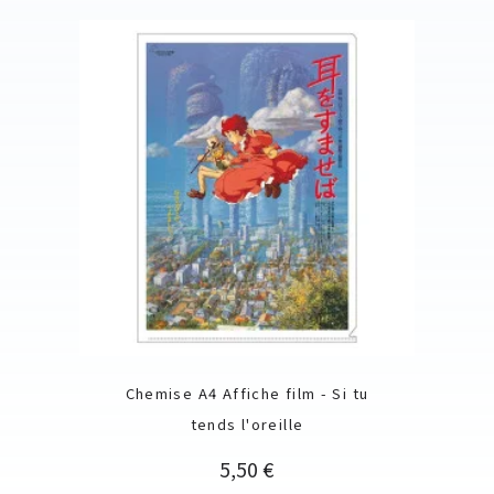
Chemise A4 Affiche film - Si tu
tends l'oreille
Prix
5,50 €