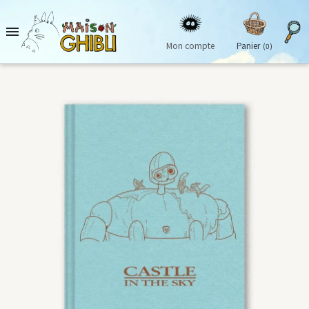

Mon compte
Panier
(0)