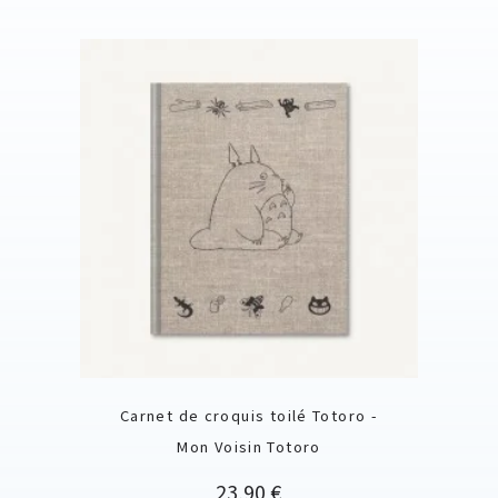
Carnet de croquis toilé Totoro -
Mon Voisin Totoro
Prix
23,90 €