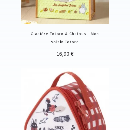
Glacière Totoro & Chatbus - Mon
Voisin Totoro
Prix
16,90 €