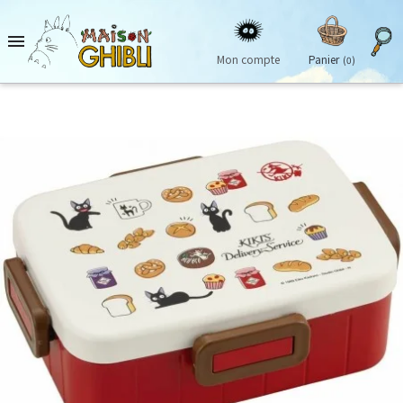

Mon compte
Panier
(0)