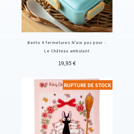
Bento 4 fermetures N’aie pas peur -
Le Château ambulant
Prix
19,95 €
RUPTURE DE STOCK