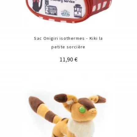
Sac Onigiri isothermes - Kiki la
petite sorcière
Prix
11,90 €