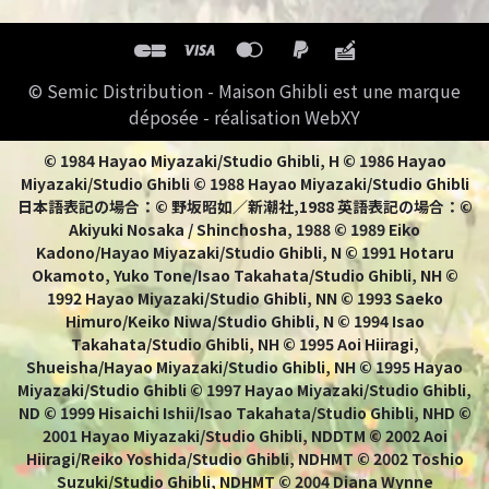
© Semic Distribution - Maison Ghibli est une marque
déposée - réalisation WebXY
© 1984 Hayao Miyazaki/Studio Ghibli, H © 1986 Hayao
Miyazaki/Studio Ghibli © 1988 Hayao Miyazaki/Studio Ghibli
日本語表記の場合：© 野坂昭如／新潮社,1988 英語表記の場合：©
Akiyuki Nosaka / Shinchosha, 1988 © 1989 Eiko
Kadono/Hayao Miyazaki/Studio Ghibli, N © 1991 Hotaru
Okamoto, Yuko Tone/Isao Takahata/Studio Ghibli, NH ©
1992 Hayao Miyazaki/Studio Ghibli, NN © 1993 Saeko
Himuro/Keiko Niwa/Studio Ghibli, N © 1994 Isao
Takahata/Studio Ghibli, NH © 1995 Aoi Hiiragi,
Shueisha/Hayao Miyazaki/Studio Ghibli, NH © 1995 Hayao
Miyazaki/Studio Ghibli © 1997 Hayao Miyazaki/Studio Ghibli,
ND © 1999 Hisaichi Ishii/Isao Takahata/Studio Ghibli, NHD ©
2001 Hayao Miyazaki/Studio Ghibli, NDDTM © 2002 Aoi
Hiiragi/Reiko Yoshida/Studio Ghibli, NDHMT © 2002 Toshio
Suzuki/Studio Ghibli, NDHMT © 2004 Diana Wynne