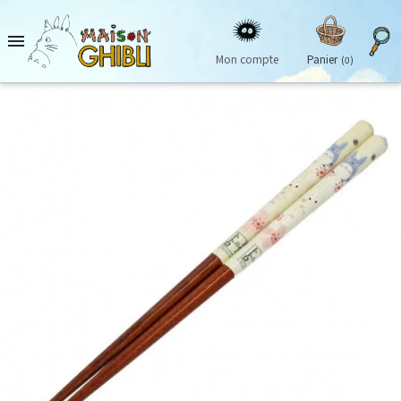

Mon compte
Panier
(0)