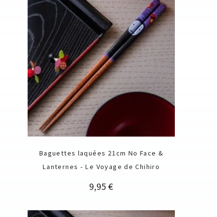
Baguettes laquées 21cm No Face &
Lanternes - Le Voyage de Chihiro
Prix
9,95 €