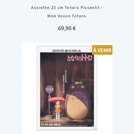
Assiette 23 cm Totoro Pissenlit -
Mon Voisin Totoro
Prix
69,90 €
À VENIR