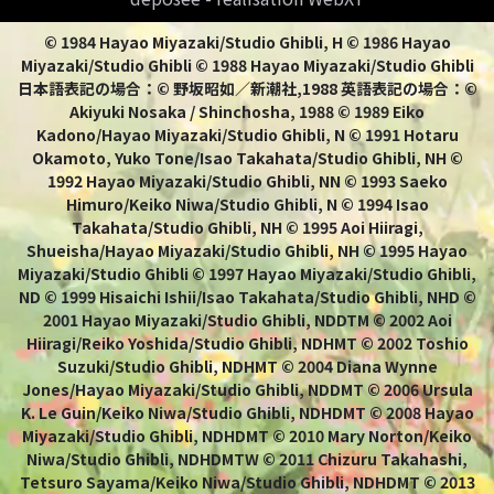
© 1984 Hayao Miyazaki/Studio Ghibli, H © 1986 Hayao
Miyazaki/Studio Ghibli © 1988 Hayao Miyazaki/Studio Ghibli
日本語表記の場合：© 野坂昭如／新潮社,1988 英語表記の場合：©
Akiyuki Nosaka / Shinchosha, 1988 © 1989 Eiko
Kadono/Hayao Miyazaki/Studio Ghibli, N © 1991 Hotaru
Okamoto, Yuko Tone/Isao Takahata/Studio Ghibli, NH ©
1992 Hayao Miyazaki/Studio Ghibli, NN © 1993 Saeko
Himuro/Keiko Niwa/Studio Ghibli, N © 1994 Isao
Takahata/Studio Ghibli, NH © 1995 Aoi Hiiragi,
Shueisha/Hayao Miyazaki/Studio Ghibli, NH © 1995 Hayao
Miyazaki/Studio Ghibli © 1997 Hayao Miyazaki/Studio Ghibli,
ND © 1999 Hisaichi Ishii/Isao Takahata/Studio Ghibli, NHD ©
2001 Hayao Miyazaki/Studio Ghibli, NDDTM © 2002 Aoi
Hiiragi/Reiko Yoshida/Studio Ghibli, NDHMT © 2002 Toshio
Suzuki/Studio Ghibli, NDHMT © 2004 Diana Wynne
Jones/Hayao Miyazaki/Studio Ghibli, NDDMT © 2006 Ursula
K. Le Guin/Keiko Niwa/Studio Ghibli, NDHDMT © 2008 Hayao
Miyazaki/Studio Ghibli, NDHDMT © 2010 Mary Norton/Keiko
Niwa/Studio Ghibli, NDHDMTW © 2011 Chizuru Takahashi,
Tetsuro Sayama/Keiko Niwa/Studio Ghibli, NDHDMT © 2013