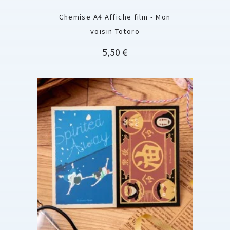
Chemise A4 Affiche film - Mon
voisin Totoro
Prix
5,50 €