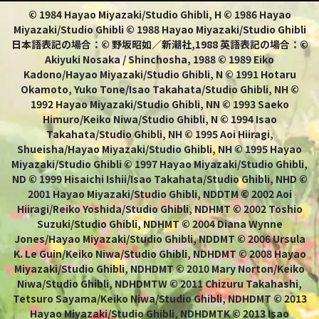
© 1984 Hayao Miyazaki/Studio Ghibli, H © 1986 Hayao
Miyazaki/Studio Ghibli © 1988 Hayao Miyazaki/Studio Ghibli
日本語表記の場合：© 野坂昭如／新潮社,1988 英語表記の場合：©
Akiyuki Nosaka / Shinchosha, 1988 © 1989 Eiko
Kadono/Hayao Miyazaki/Studio Ghibli, N © 1991 Hotaru
Okamoto, Yuko Tone/Isao Takahata/Studio Ghibli, NH ©
1992 Hayao Miyazaki/Studio Ghibli, NN © 1993 Saeko
Himuro/Keiko Niwa/Studio Ghibli, N © 1994 Isao
Takahata/Studio Ghibli, NH © 1995 Aoi Hiiragi,
Shueisha/Hayao Miyazaki/Studio Ghibli, NH © 1995 Hayao
Miyazaki/Studio Ghibli © 1997 Hayao Miyazaki/Studio Ghibli,
ND © 1999 Hisaichi Ishii/Isao Takahata/Studio Ghibli, NHD ©
2001 Hayao Miyazaki/Studio Ghibli, NDDTM © 2002 Aoi
Hiiragi/Reiko Yoshida/Studio Ghibli, NDHMT © 2002 Toshio
Suzuki/Studio Ghibli, NDHMT © 2004 Diana Wynne
Jones/Hayao Miyazaki/Studio Ghibli, NDDMT © 2006 Ursula
K. Le Guin/Keiko Niwa/Studio Ghibli, NDHDMT © 2008 Hayao
Miyazaki/Studio Ghibli, NDHDMT © 2010 Mary Norton/Keiko
Niwa/Studio Ghibli, NDHDMTW © 2011 Chizuru Takahashi,
Tetsuro Sayama/Keiko Niwa/Studio Ghibli, NDHDMT © 2013
Hayao Miyazaki/Studio Ghibli, NDHDMTK © 2013 Isao