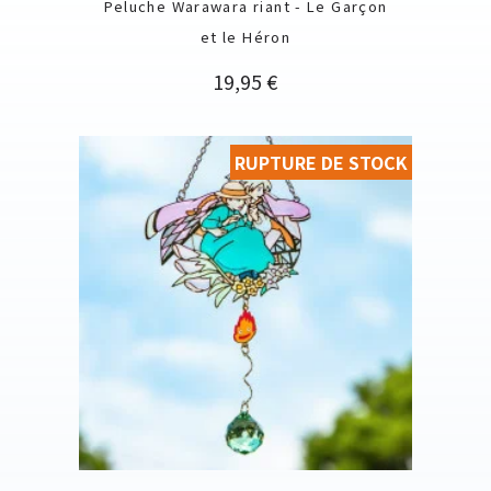
Peluche Warawara riant - Le Garçon
et le Héron
Prix
19,95 €
RUPTURE DE STOCK