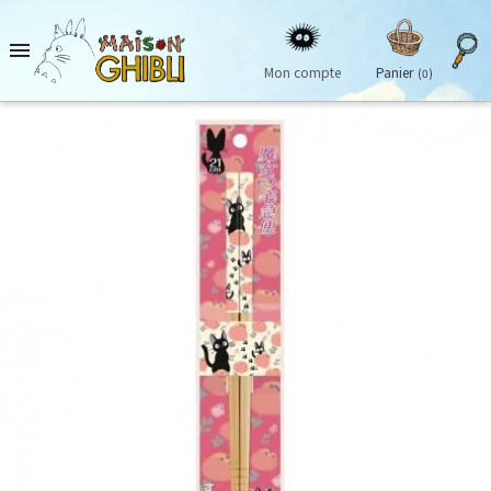

Mon compte
Panier
(0)