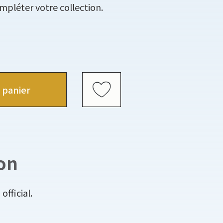
mpléter votre collection.
 panier
on
fficial.