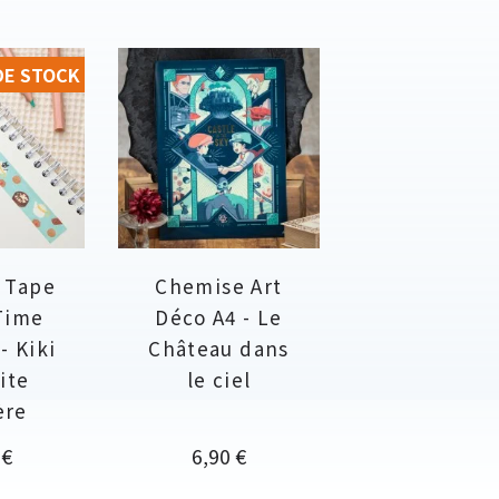
DE STOCK
 Tape
Chemise Art
Time
Déco A4 - Le
- Kiki
Château dans
ite
le ciel
ère
Prix
 €
6,90 €