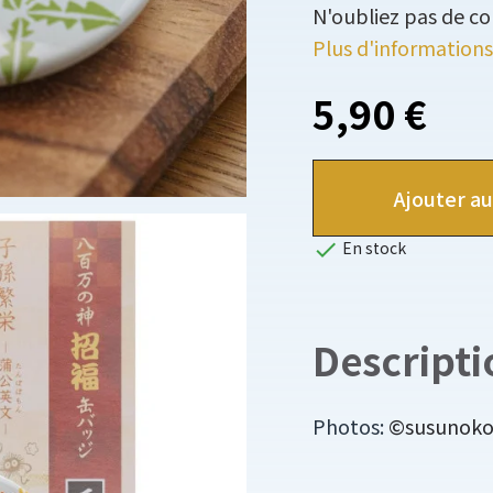
N'oubliez pas de co
Plus d'informations
5,90 €
Ajouter au

En stock
Descripti
Photos:
©susunoko o