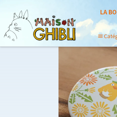
LA BO
Caté