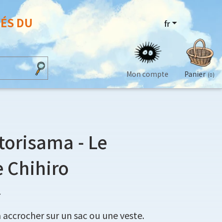
VÉS DU
fr
Mon compte
Panier
(0)
orisama - Le
 Chihiro
7
accrocher sur un sac ou une veste.