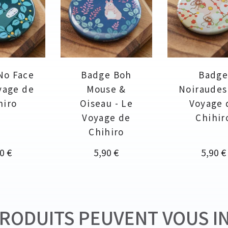
No Face
Badge Boh
Badg
yage de
Mouse &
Noiraudes
hiro
Oiseau - Le
Voyage 
Voyage de
Chihir
Chihiro
x
Prix
Prix
0 €
5,90 €
5,90 €
RODUITS PEUVENT VOUS I