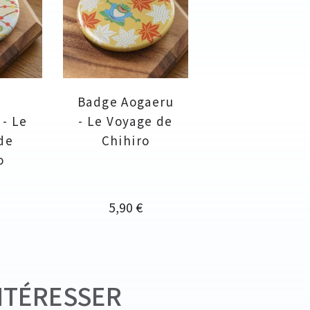
e
Badge Aogaeru
 - Le
- Le Voyage de
de
Chihiro
o
Prix
5,90 €
NTÉRESSER