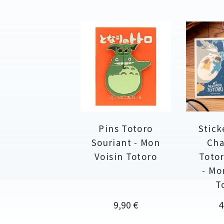
Pins Totoro
Stick
Souriant - Mon
Cha
Voisin Totoro
Totor
- Mo
T
Prix
P
9,90 €
4