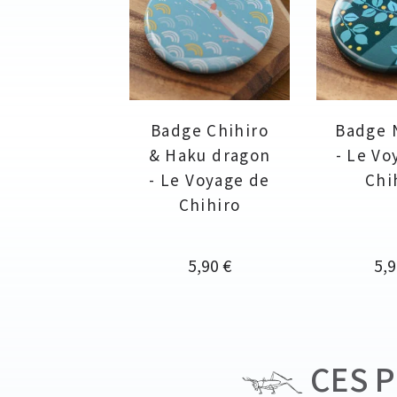
Badge Chihiro
Badge 
& Haku dragon
- Le Vo
- Le Voyage de
Chi
Chihiro
Prix
Pri
5,90 €
5,9
CES P