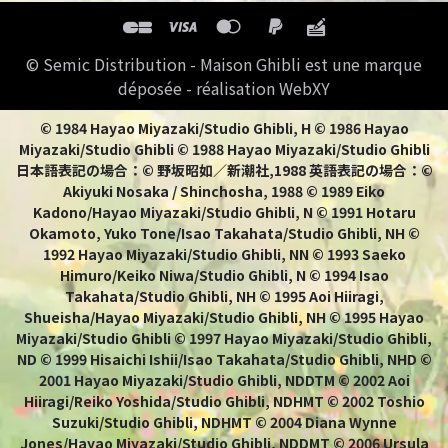
© Semic Distribution - Maison Ghibli est une marque
déposée - réalisation WebXY
© 1984 Hayao Miyazaki/Studio Ghibli, H © 1986 Hayao
Miyazaki/Studio Ghibli © 1988 Hayao Miyazaki/Studio Ghibli
日本語表記の場合：© 野坂昭如／新潮社,1988 英語表記の場合：©
Akiyuki Nosaka / Shinchosha, 1988 © 1989 Eiko
Kadono/Hayao Miyazaki/Studio Ghibli, N © 1991 Hotaru
Okamoto, Yuko Tone/Isao Takahata/Studio Ghibli, NH ©
1992 Hayao Miyazaki/Studio Ghibli, NN © 1993 Saeko
Himuro/Keiko Niwa/Studio Ghibli, N © 1994 Isao
Takahata/Studio Ghibli, NH © 1995 Aoi Hiiragi,
Shueisha/Hayao Miyazaki/Studio Ghibli, NH © 1995 Hayao
Miyazaki/Studio Ghibli © 1997 Hayao Miyazaki/Studio Ghibli,
ND © 1999 Hisaichi Ishii/Isao Takahata/Studio Ghibli, NHD ©
2001 Hayao Miyazaki/Studio Ghibli, NDDTM © 2002 Aoi
Hiiragi/Reiko Yoshida/Studio Ghibli, NDHMT © 2002 Toshio
Suzuki/Studio Ghibli, NDHMT © 2004 Diana Wynne
Jones/Hayao Miyazaki/Studio Ghibli, NDDMT © 2006 Ursula