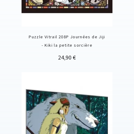
Puzzle Vitrail 208P Journées de Jiji
- Kiki la petite sorcière
Prix
24,90 €