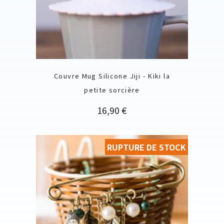
Couvre Mug Silicone Jiji - Kiki la
petite sorcière
Prix
16,90 €
RUPTURE DE STOCK