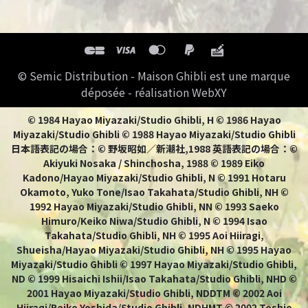
© Semic Distribution - Maison Ghibli est une marque
déposée - réalisation WebXY
© 1984 Hayao Miyazaki/Studio Ghibli, H © 1986 Hayao
Miyazaki/Studio Ghibli © 1988 Hayao Miyazaki/Studio Ghibli
日本語表記の場合：© 野坂昭如／新潮社,1988 英語表記の場合：©
Akiyuki Nosaka / Shinchosha, 1988 © 1989 Eiko
Kadono/Hayao Miyazaki/Studio Ghibli, N © 1991 Hotaru
Okamoto, Yuko Tone/Isao Takahata/Studio Ghibli, NH ©
1992 Hayao Miyazaki/Studio Ghibli, NN © 1993 Saeko
Himuro/Keiko Niwa/Studio Ghibli, N © 1994 Isao
Takahata/Studio Ghibli, NH © 1995 Aoi Hiiragi,
Shueisha/Hayao Miyazaki/Studio Ghibli, NH © 1995 Hayao
Miyazaki/Studio Ghibli © 1997 Hayao Miyazaki/Studio Ghibli,
ND © 1999 Hisaichi Ishii/Isao Takahata/Studio Ghibli, NHD ©
2001 Hayao Miyazaki/Studio Ghibli, NDDTM © 2002 Aoi
Hiiragi/Reiko Yoshida/Studio Ghibli, NDHMT © 2002 Toshio