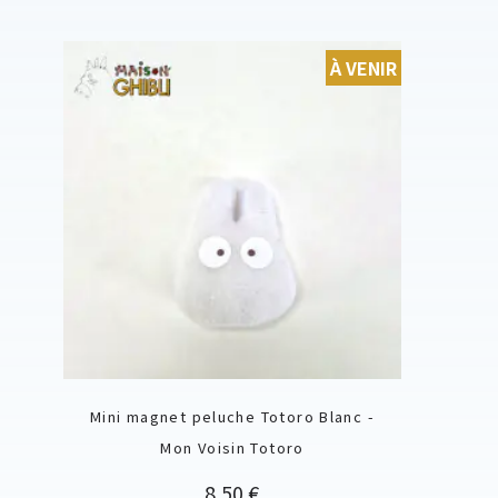
À VENIR
Mini magnet peluche Totoro Blanc -
Mon Voisin Totoro
Prix
8,50 €