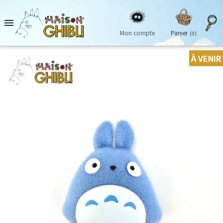

Mon compte
Panier
(0)
À VENIR