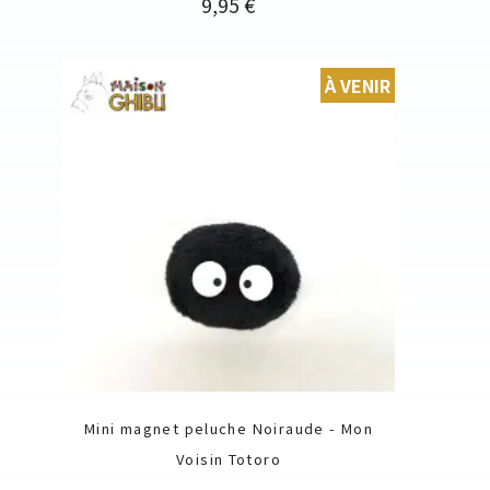
Prix
9,95 €
À VENIR
Mini magnet peluche Noiraude - Mon
Voisin Totoro