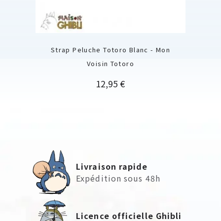
Strap Peluche Totoro Blanc - Mon
Voisin Totoro
Prix
12,95 €
Livraison rapide
Expédition sous 48h
Licence officielle Ghibli