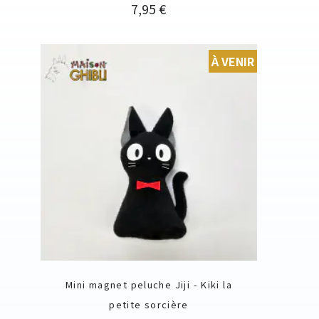
Prix
7,95 €
À VENIR
Mini magnet peluche Jiji - Kiki la
petite sorcière