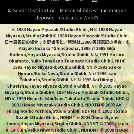
© Semic Distribution - Maison Ghibli est une marque
déposée - réalisation WebXY
© 1984 Hayao Miyazaki/Studio Ghibli, H © 1986 Hayao
Miyazaki/Studio Ghibli © 1988 Hayao Miyazaki/Studio Ghibli
日本語表記の場合：© 野坂昭如／新潮社,1988 英語表記の場合：©
Akiyuki Nosaka / Shinchosha, 1988 © 1989 Eiko
Kadono/Hayao Miyazaki/Studio Ghibli, N © 1991 Hotaru
Okamoto, Yuko Tone/Isao Takahata/Studio Ghibli, NH ©
1992 Hayao Miyazaki/Studio Ghibli, NN © 1993 Saeko
Himuro/Keiko Niwa/Studio Ghibli, N © 1994 Isao
Takahata/Studio Ghibli, NH © 1995 Aoi Hiiragi,
Shueisha/Hayao Miyazaki/Studio Ghibli, NH © 1995 Hayao
Miyazaki/Studio Ghibli © 1997 Hayao Miyazaki/Studio Ghibli,
ND © 1999 Hisaichi Ishii/Isao Takahata/Studio Ghibli, NHD ©
2001 Hayao Miyazaki/Studio Ghibli, NDDTM © 2002 Aoi
Hiiragi/Reiko Yoshida/Studio Ghibli, NDHMT © 2002 Toshio
Suzuki/Studio Ghibli, NDHMT © 2004 Diana Wynne
Jones/Hayao Miyazaki/Studio Ghibli, NDDMT © 2006 Ursula
K. Le Guin/Keiko Niwa/Studio Ghibli, NDHDMT © 2008 Hayao