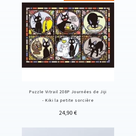
Puzzle Vitrail 208P Journées de Jiji
- Kiki la petite sorcière
Prix
24,90 €