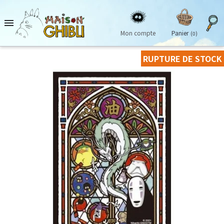

Mon compte
Panier
(0)
RUPTURE DE STOCK