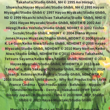
Takahata/Studio Ghibli, NH © 1995 Aoi Hiiragi,
Shueisha/Hayao Miyazaki/Studio Ghibli, NH © 1995 Hayao
Miyazaki/Studio Ghibli © 1997 Hayao Miyazaki/Studio Ghibli,
ND © 1999 Hisaichi Ishii/Isao Takahata/Studio Ghibli, NHD ©
2001 Hayao Miyazaki/Studio Ghibli, NDDTM © 2002 Aoi
Hiiragi/Reiko Yoshida/Studio Ghibli, NDHMT © 2002 Toshio
Suzuki/Studio Ghibli, NDHMT © 2004 Diana Wynne
Jones/Hayao Miyazaki/Studio Ghibli, NDDMT © 2006 Ursula
K. Le Guin/Keiko Niwa/Studio Ghibli, NDHDMT © 2008 Hayao
Miyazaki/Studio Ghibli, NDHDMT © 2010 Mary Norton/Keiko
Niwa/Studio Ghibli, NDHDMTW © 2011 Chizuru Takahashi,
Tetsuro Sayama/Keiko Niwa/Studio Ghibli, NDHDMT © 2013
Hayao Miyazaki/Studio Ghibli, NDHDMTK © 2013 Isao
Takahata, Riko Sakaguchi/Studio Ghibli, NDHDMTK © 2014
Joan G. Robinson/Keiko Niwa/Studio Ghibli, NDHDMTK ©
2016 Studio Ghibli - Wild Bunch - Why Not Productions - Arte
France Cinéma - CN4 Productions - Belvision - Nippon
Television Network - Dentsu - Hakuhodo DYMP - Walt
Disney Japan - Mitsubishi - Toho © 2020 NHK, NEP, Studio
Ghibli © 2023 Hayao Miyazaki/Studio Ghibli
Merci à Louise Flatz et Philippe Gillot pour les