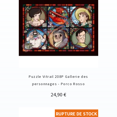
Puzzle Vitrail 208P Gallerie des
personnages - Porco Rosso
Prix
24,90 €
RUPTURE DE STOCK