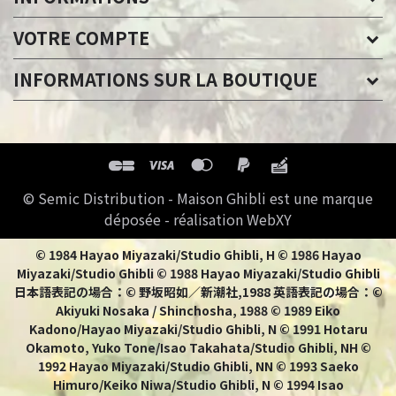
VOTRE COMPTE
INFORMATIONS SUR LA BOUTIQUE
© Semic Distribution - Maison Ghibli est une marque
déposée - réalisation WebXY
© 1984 Hayao Miyazaki/Studio Ghibli, H © 1986 Hayao
Miyazaki/Studio Ghibli © 1988 Hayao Miyazaki/Studio Ghibli
日本語表記の場合：© 野坂昭如／新潮社,1988 英語表記の場合：©
Akiyuki Nosaka / Shinchosha, 1988 © 1989 Eiko
Kadono/Hayao Miyazaki/Studio Ghibli, N © 1991 Hotaru
Okamoto, Yuko Tone/Isao Takahata/Studio Ghibli, NH ©
1992 Hayao Miyazaki/Studio Ghibli, NN © 1993 Saeko
Himuro/Keiko Niwa/Studio Ghibli, N © 1994 Isao