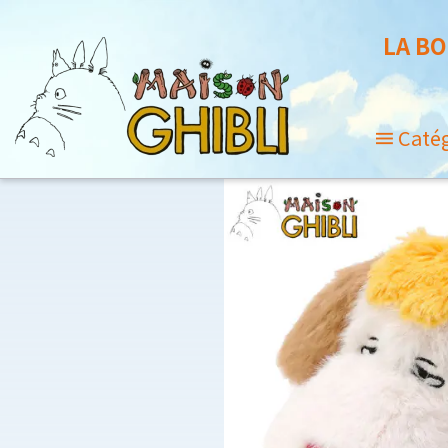
LA BO
Caté