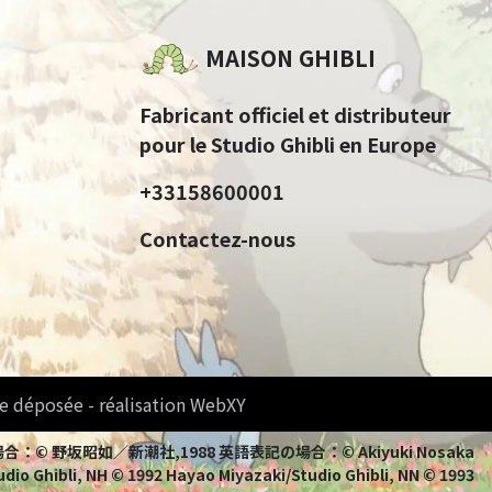
MAISON GHIBLI
Fabricant officiel et distributeur
pour le Studio Ghibli en Europe
+33158600001
Contactez-nous
e déposée - réalisation WebXY
bli 日本語表記の場合：© 野坂昭如／新潮社,1988 英語表記の場合：© Akiyuki Nosaka
io Ghibli, NH © 1992 Hayao Miyazaki/Studio Ghibli, NN © 1993