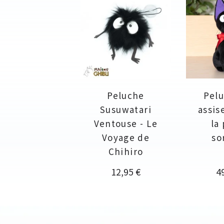
Peluche
Pelu
Susuwatari
assis
Ventouse - Le
la
Voyage de
so
Chihiro
Prix
Pr
12,95 €
4