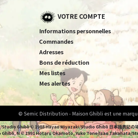
VOTRE COMPTE
Informations personnelles
Commandes
Adresses
Bons de réduction
Mes listes
Mes alertes
© Semic Distribution - Maison Ghibli est une marqu
Miyazaki/Studio Ghibli © 1988 Hayao Miyazaki/Studio Ghi
 Ghibli, N © 1991 Hotaru Okamoto, Yuko Tone/Isao Takahata/Stud