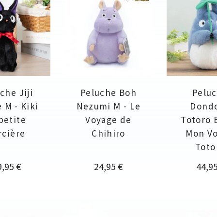
che Jiji
Peluche Boh
Pelu
e M - Kiki
Nezumi M - Le
Dond
 petite
Voyage de
Totoro 
rcière
Chihiro
Mon Vo
Toto
ix
Prix
Prix
9,95 €
24,95 €
44,95