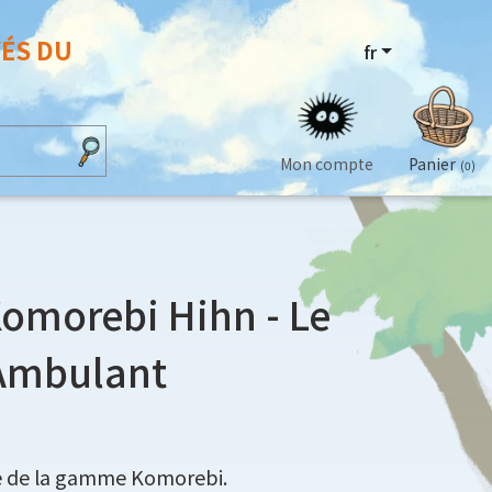
VÉS DU
fr
Mon compte
Panier
(0)
omorebi Hihn - Le
Ambulant
e de la gamme Komorebi.