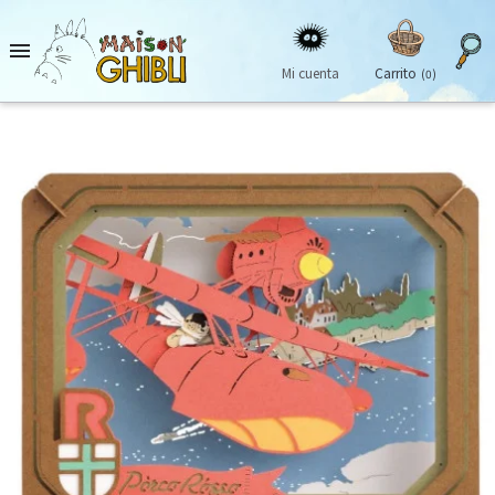

Mi cuenta
Carrito
(0)