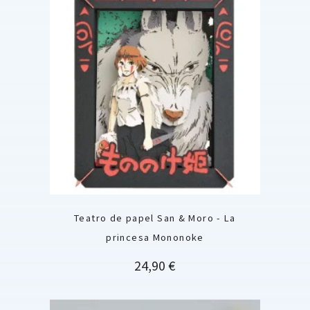
Teatro de papel San & Moro - La
princesa Mononoke
Precio
24,90 €