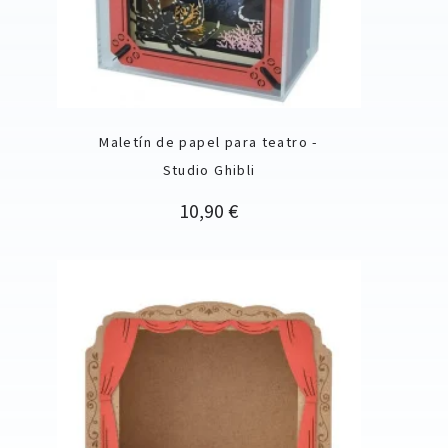
Maletín de papel para teatro -
Studio Ghibli
Precio
10,90 €