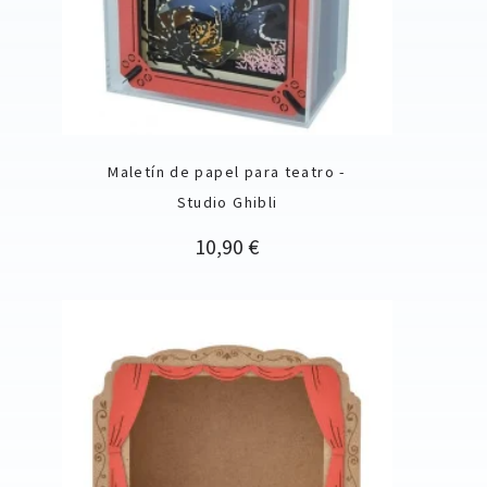
Maletín de papel para teatro -
Studio Ghibli
Precio
10,90 €