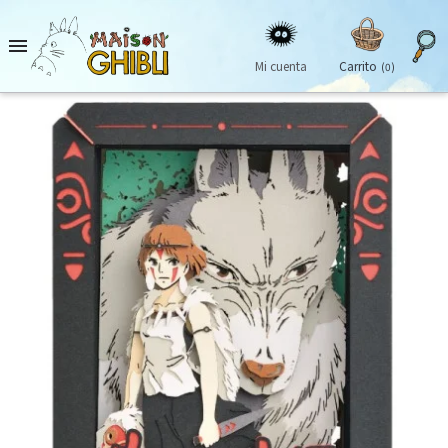

Mi cuenta
Carrito
(0)