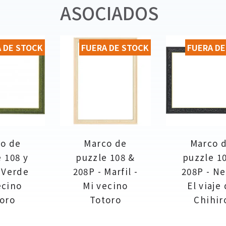
ASOCIADOS
 DE STOCK
FUERA DE STOCK
FUERA DE
o de
Marco de
Marco 
 108 y
puzzle 108 &
puzzle 10
 Verde
208P - Marfil -
208P - N
ecino
Mi vecino
El viaje
oro
Totoro
Chihir