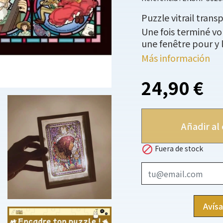
Puzzle vitrail trans
Une fois terminé vo
une fenêtre pour y l
Más información
24,90 €
Añadir al 

Fuera de stock
Avís