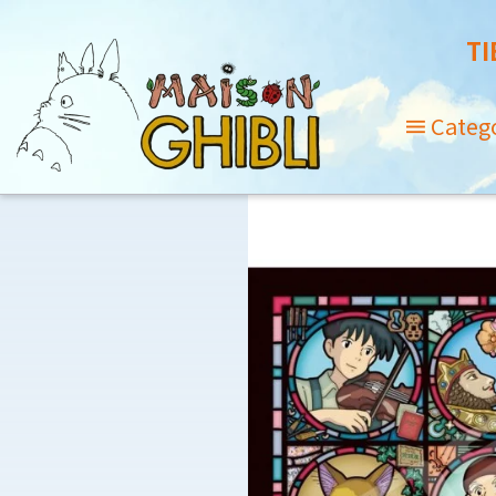
TI
Categ