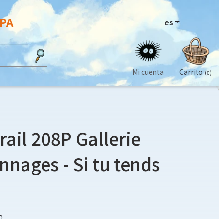
OPA
es
Mi cuenta
Carrito
(0)
rail 208P Gallerie
nnages - Si tu tends
0