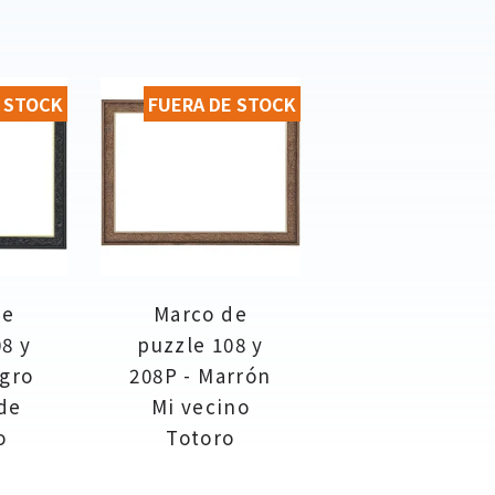
 STOCK
FUERA DE STOCK
de
Marco de
8 y
puzzle 108 y
egro
208P - Marrón
 de
Mi vecino
o
Totoro