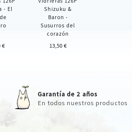
s 126P
vidrieras 126P
 - El
Shizuku &
 de
Baron -
iro
Susurros del
corazón
o
Precio
 €
13,50 €
Garantía de 2 años
En todos nuestros productos