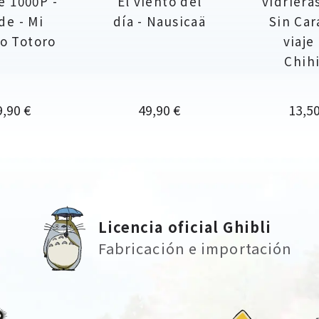
e 1000P -
El viento del
vidriera
de - Mi
día - Nausicaä
Sin Cara
o Totoro
viaje
Chih
ecio
Precio
Preci
9,90 €
49,90 €
13,50
Licencia oficial Ghibli
Fabricación e importación