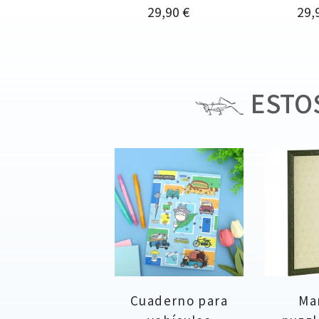
Precio
Pre
29,90 €
29,
ESTOS
Cuaderno para
Ma