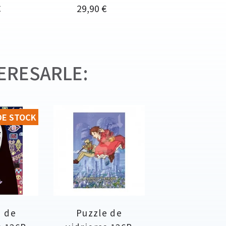
Precio
€
29,90 €
ERESARLE:
DE STOCK
e de
Puzzle de