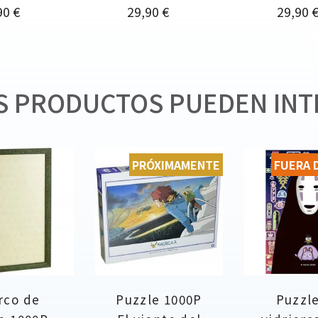
cio
Precio
Precio
90 €
29,90 €
29,90 
 PRODUCTOS PUEDEN INT
PRÓXIMAMENTE
FUERA 
rco de
Puzzle 1000P
Puzzl