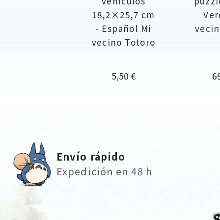
vehículos
puzzl
18,2×25,7 cm
Ver
- Español Mi
vecin
vecino Totoro
Precio
Pr
5,50 €
6
Envío rápido
Expedición en 48 h