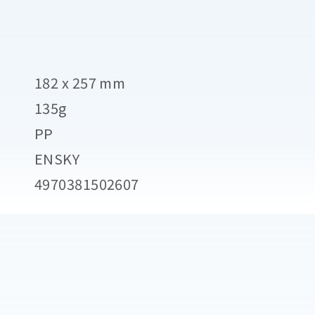
182 x 257 mm
135g
PP
ENSKY
4970381502607