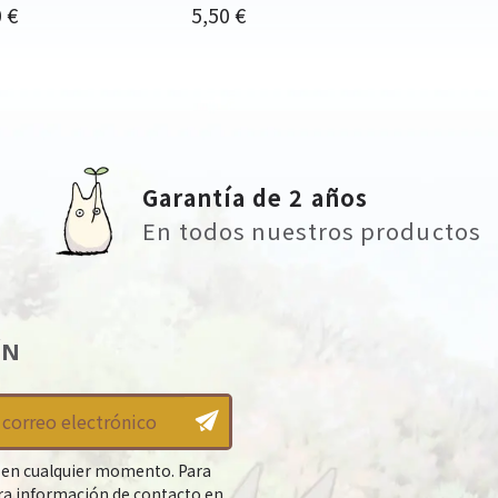
o
Precio
 €
5,50 €
Garantía de 2 años
En todos nuestros productos
ÍN
 en cualquier momento. Para
tra información de contacto en