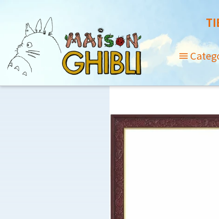
TI
Categ