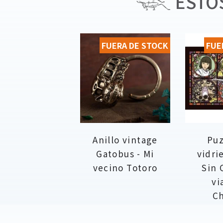
ESTOS
FUERA DE STOCK
FUE
Anillo vintage
Puz
Gatobus - Mi
vidri
vecino Totoro
Sin 
vi
Ch