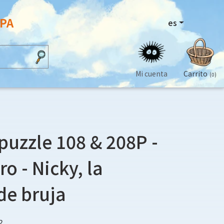
OPA
es
Mi cuenta
Carrito
(0)
puzzle 108 & 208P -
o - Nicky, la
de bruja
2