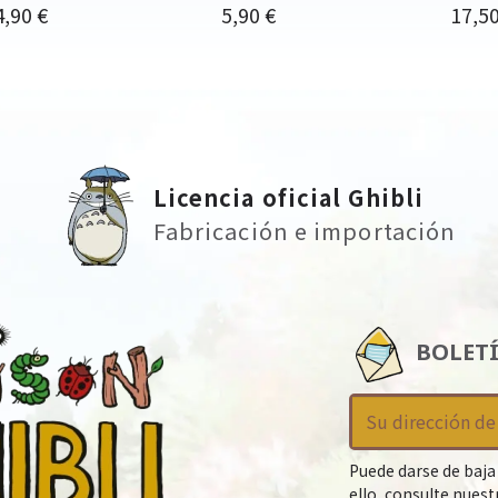
ecio
Precio
Preci
4,90 €
5,90 €
17,50
Licencia oficial Ghibli
Fabricación e importación
BOLET
Puede darse de baja
ello, consulte nues