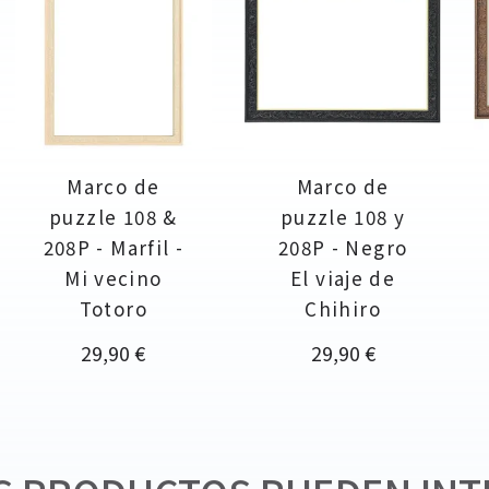
Marco de
Marco de
puzzle 108 &
puzzle 108 y
208P - Marfil -
208P - Negro
Mi vecino
El viaje de
Totoro
Chihiro
Precio
Precio
29,90 €
29,90 €