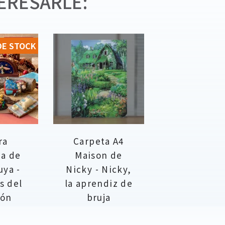
ERESARLE:
DE STOCK
ra
Carpeta A4
sa de
Maison de
uya -
Nicky - Nicky,
s del
la aprendiz de
zón
bruja