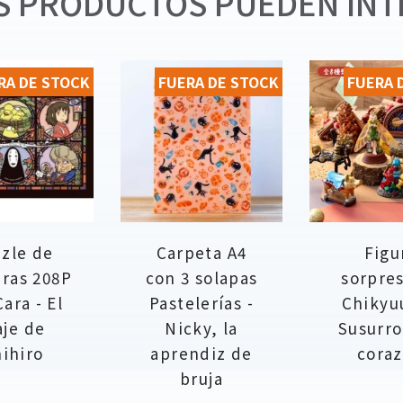
 PRODUCTOS PUEDEN INT
RA DE STOCK
FUERA DE STOCK
FUERA 
zle de
Carpeta A4
Figu
eras 208P
con 3 solapas
sorpre
Cara - El
Pastelerías -
Chikyu
aje de
Nicky, la
Susurro
ihiro
aprendiz de
cora
bruja