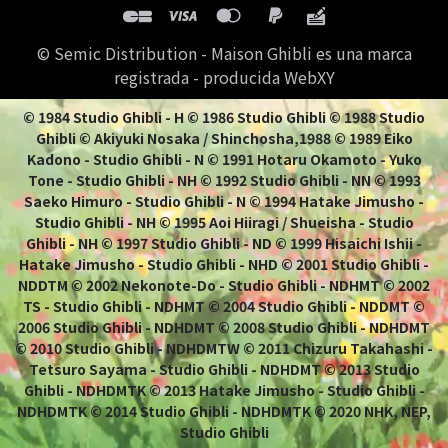
© Semic Distribution - Maison Ghibli es una marca
registrada - producida WebXY
© 1984 Studio Ghibli - H © 1986 Studio Ghibli © 1988 Studio
Ghibli © Akiyuki Nosaka / Shinchosha,1988 © 1989 Eiko
Kadono - Studio Ghibli - N © 1991 Hotaru Okamoto - Yuko
Tone - Studio Ghibli - NH © 1992 Studio Ghibli - NN © 1993
Saeko Himuro - Studio Ghibli - N © 1994 Hatake Jimusho -
Studio Ghibli - NH © 1995 Aoi Hiiragi / Shueisha - Studio
Ghibli - NH © 1997 Studio Ghibli - ND © 1999 Hisaichi Ishii -
Hatake Jimusho - Studio Ghibli - NHD © 2001 Studio Ghibli -
NDDTM © 2002 Nekonote-Do - Studio Ghibli - NDHMT © 2002
TS - Studio Ghibli - NDHMT © 2004 Studio Ghibli - NDDMT ©
2006 Studio Ghibli - NDHDMT © 2008 Studio Ghibli - NDHDMT
© 2010 Studio Ghibli - NDHDMTW © 2011 Chizuru Takahashi -
Tetsuro Sayama - Studio Ghibli - NDHDMT © 2013 Studio
Ghibli - NDHDMTK © 2013 Hatake Jimusho - Studio Ghibli -
NDHDMTK © 2014 Studio Ghibli - NDHDMTK © 2020 NHK, NEP,
Studio Ghibli