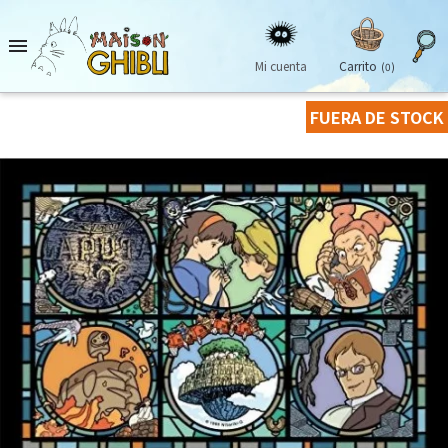

Mi cuenta
Carrito
(0)
FUERA DE STOCK