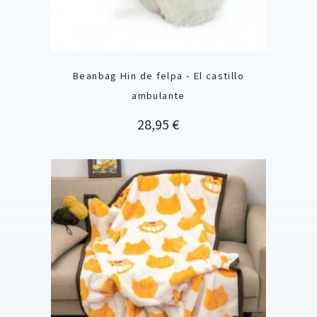
Beanbag Hin de felpa - El castillo
ambulante
Precio
28,95 €