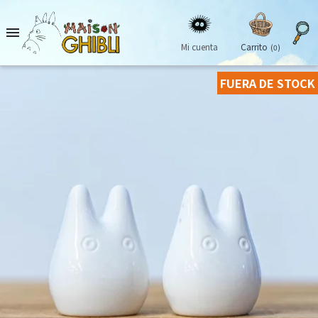

Mi cuenta
Carrito
(0)
FUERA DE STOCK