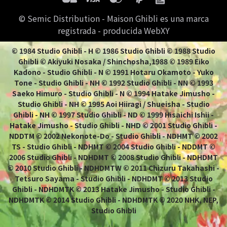
© Semic Distribution - Maison Ghibli es una marca
registrada - producida WebXY
© 1984 Studio Ghibli - H © 1986 Studio Ghibli © 1988 Studio
Ghibli © Akiyuki Nosaka / Shinchosha,1988 © 1989 Eiko
Kadono - Studio Ghibli - N © 1991 Hotaru Okamoto - Yuko
Tone - Studio Ghibli - NH © 1992 Studio Ghibli - NN © 1993
Saeko Himuro - Studio Ghibli - N © 1994 Hatake Jimusho -
Studio Ghibli - NH © 1995 Aoi Hiiragi / Shueisha - Studio
Ghibli - NH © 1997 Studio Ghibli - ND © 1999 Hisaichi Ishii -
Hatake Jimusho - Studio Ghibli - NHD © 2001 Studio Ghibli -
NDDTM © 2002 Nekonote-Do - Studio Ghibli - NDHMT © 2002
TS - Studio Ghibli - NDHMT © 2004 Studio Ghibli - NDDMT ©
2006 Studio Ghibli - NDHDMT © 2008 Studio Ghibli - NDHDMT
© 2010 Studio Ghibli - NDHDMTW © 2011 Chizuru Takahashi -
Tetsuro Sayama - Studio Ghibli - NDHDMT © 2013 Studio
Ghibli - NDHDMTK © 2013 Hatake Jimusho - Studio Ghibli -
NDHDMTK © 2014 Studio Ghibli - NDHDMTK © 2020 NHK, NEP,
Studio Ghibli