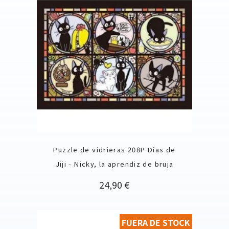
Puzzle de vidrieras 208P Días de
Jiji - Nicky, la aprendiz de bruja
Precio
24,90 €
FUERA DE STOCK