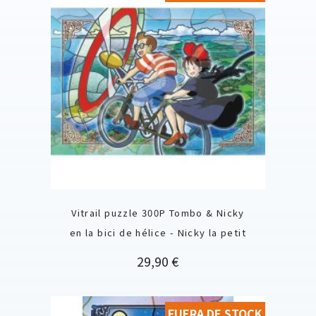
Vitrail puzzle 300P Tombo & Nicky
en la bici de hélice - Nicky la petit
Precio
29,90 €
FUERA DE STOCK