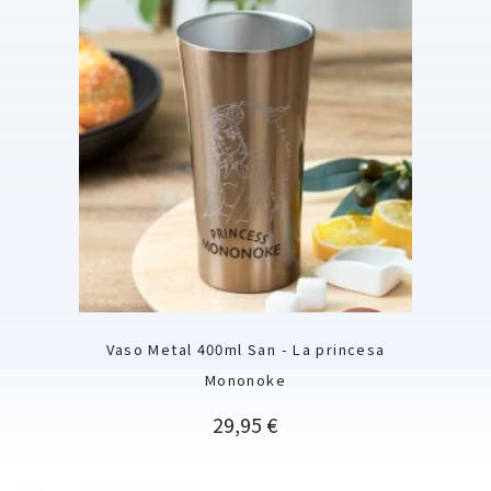
Vaso Metal 400ml San - La princesa
Mononoke
Precio
29,95 €