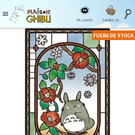

Mi cuenta
Carrito
(0)
FUERA DE STOCK