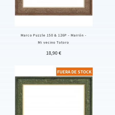
Marco Puzzle 150 & 126P - Marrón -
Mi vecino Totoro
Precio
18,90 €
FUERA DE STOCK