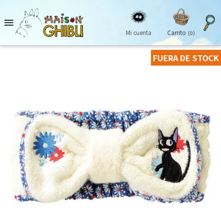

Mi cuenta
Carrito
(0)
FUERA DE STOCK