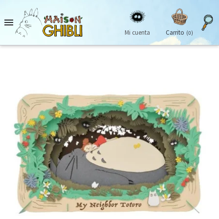

Mi cuenta
Carrito
(0)