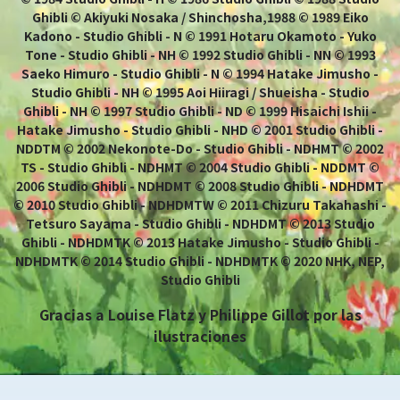
Ghibli © Akiyuki Nosaka / Shinchosha,1988 © 1989 Eiko
Kadono - Studio Ghibli - N © 1991 Hotaru Okamoto - Yuko
Tone - Studio Ghibli - NH © 1992 Studio Ghibli - NN © 1993
Saeko Himuro - Studio Ghibli - N © 1994 Hatake Jimusho -
Studio Ghibli - NH © 1995 Aoi Hiiragi / Shueisha - Studio
Ghibli - NH © 1997 Studio Ghibli - ND © 1999 Hisaichi Ishii -
Hatake Jimusho - Studio Ghibli - NHD © 2001 Studio Ghibli -
NDDTM © 2002 Nekonote-Do - Studio Ghibli - NDHMT © 2002
TS - Studio Ghibli - NDHMT © 2004 Studio Ghibli - NDDMT ©
2006 Studio Ghibli - NDHDMT © 2008 Studio Ghibli - NDHDMT
© 2010 Studio Ghibli - NDHDMTW © 2011 Chizuru Takahashi -
Tetsuro Sayama - Studio Ghibli - NDHDMT © 2013 Studio
Ghibli - NDHDMTK © 2013 Hatake Jimusho - Studio Ghibli -
NDHDMTK © 2014 Studio Ghibli - NDHDMTK © 2020 NHK, NEP,
Studio Ghibli
Gracias a Louise Flatz y Philippe Gillot por las
ilustraciones