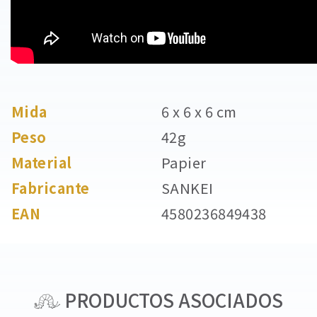
Mida
6 x 6 x 6 cm
Peso
42g
Material
Papier
Fabricante
SANKEI
EAN
4580236849438
PRODUCTOS ASOCIADOS