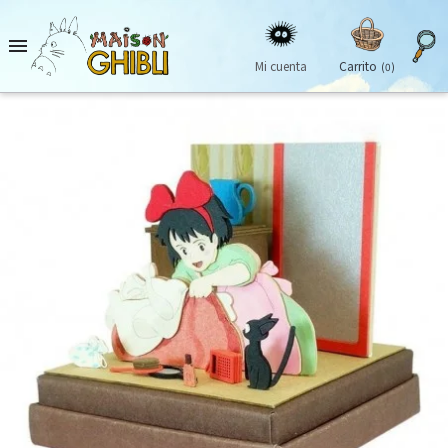

Mi cuenta
Carrito
(0)