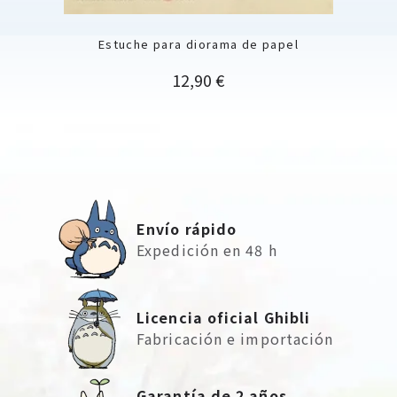
Estuche para diorama de papel
Precio
12,90 €
Envío rápido
Expedición en 48 h
Licencia oficial Ghibli
Fabricación e importación
Garantía de 2 años