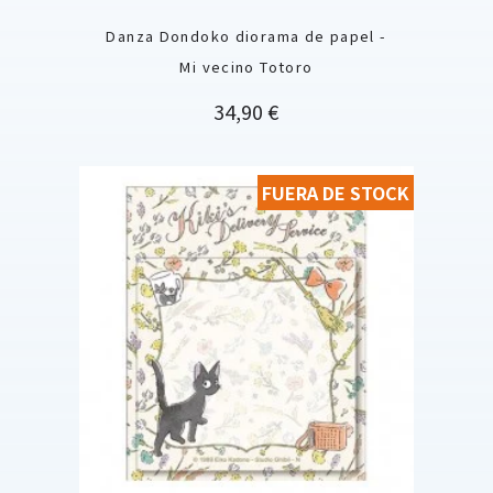
Danza Dondoko diorama de papel -
Mi vecino Totoro
Precio
34,90 €
FUERA DE STOCK