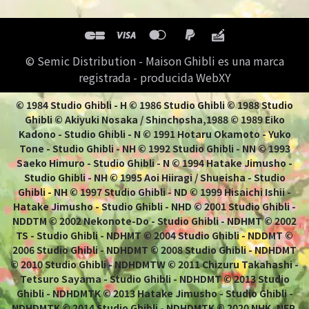
© Semic Distribution - Maison Ghibli es una marca
registrada - producida WebXY
© 1984 Studio Ghibli - H © 1986 Studio Ghibli © 1988 Studio
Ghibli © Akiyuki Nosaka / Shinchosha,1988 © 1989 Eiko
Kadono - Studio Ghibli - N © 1991 Hotaru Okamoto - Yuko
Tone - Studio Ghibli - NH © 1992 Studio Ghibli - NN © 1993
Saeko Himuro - Studio Ghibli - N © 1994 Hatake Jimusho -
Studio Ghibli - NH © 1995 Aoi Hiiragi / Shueisha - Studio
Ghibli - NH © 1997 Studio Ghibli - ND © 1999 Hisaichi Ishii -
Hatake Jimusho - Studio Ghibli - NHD © 2001 Studio Ghibli -
NDDTM © 2002 Nekonote-Do - Studio Ghibli - NDHMT © 2002
TS - Studio Ghibli - NDHMT © 2004 Studio Ghibli - NDDMT ©
2006 Studio Ghibli - NDHDMT © 2008 Studio Ghibli - NDHDMT
© 2010 Studio Ghibli - NDHDMTW © 2011 Chizuru Takahashi -
Tetsuro Sayama - Studio Ghibli - NDHDMT © 2013 Studio
Ghibli - NDHDMTK © 2013 Hatake Jimusho - Studio Ghibli -
NDHDMTK © 2014 Studio Ghibli - NDHDMTK © 2020 NHK, NEP,