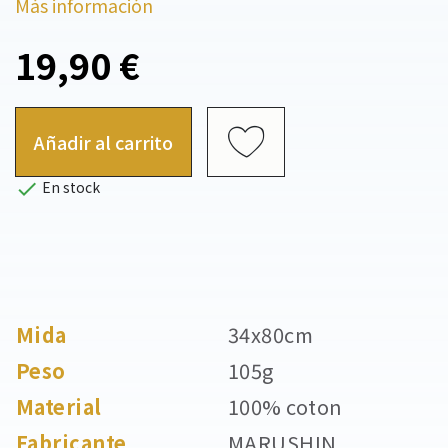
Más información
19,90 €
Añadir al carrito

En stock
Mida
34x80cm
Peso
105g
Material
100% coton
Fabricante
MARUSHIN