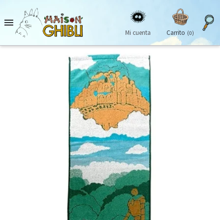

Mi cuenta
Carrito
(0)