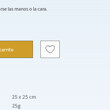
rse las manos o la cara.
carrito
25 x 25 cm
25g