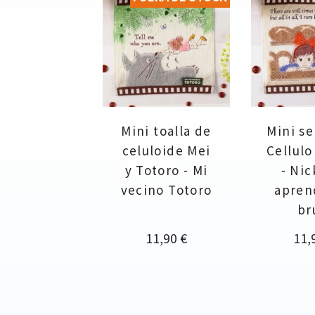
Mini toalla de
Mini se
celuloide Mei
Cellulo
y Totoro - Mi
- Nic
vecino Totoro
apren
br
Precio
Pre
11,90 €
11,