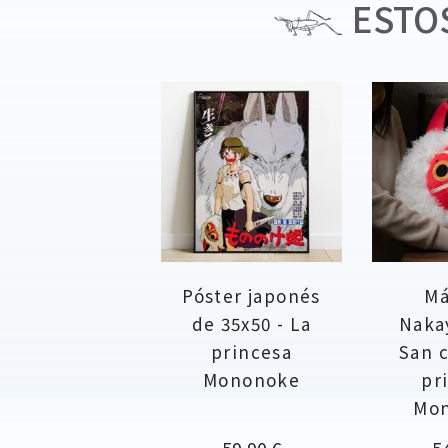
ESTOS
Póster japonés
Má
de 35x50 - La
Naka
princesa
San c
Mononoke
pr
Mo
Precio
Pr
59,90 €
5