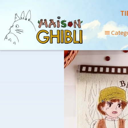
TI
Categ