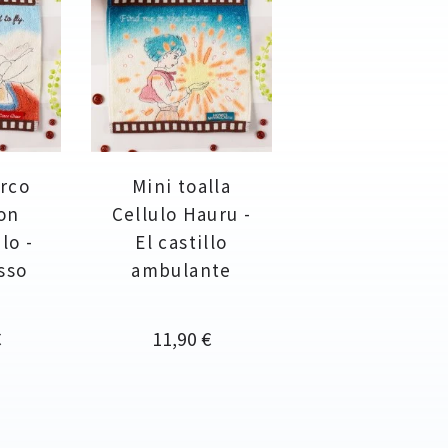
arco
Mini toalla
on
Cellulo Hauru -
lo -
El castillo
sso
ambulante
Precio
€
11,90 €