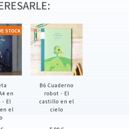
ERESARLE:
DE STOCK
eta
B6 Cuaderno
A4 en
robot - El
 - El
castillo en el
 en el
cielo
o
io
Precio
 €
5,90 €