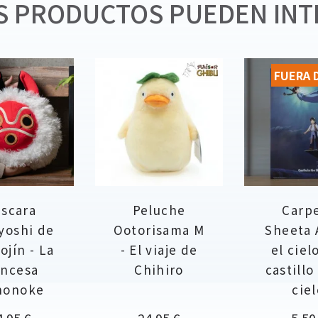
 PRODUCTOS PUEDEN INT
FUERA 
scara
Peluche
Carp
yoshi de
Ootorisama M
Sheeta 
ojín - La
- El viaje de
el cielo
incesa
Chihiro
castillo
nonoke
ciel
ecio
Precio
Prec
4,95 €
24,95 €
5,50