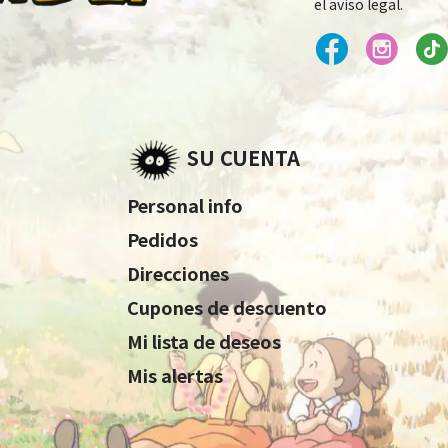
el aviso legal.
SU CUENTA
Personal info
Pedidos
Direcciones
Cupones de descuento
Mi lista de deseos
Mis alertas