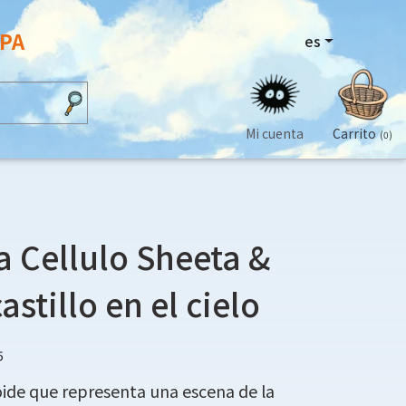
OPA
es
Mi cuenta
Carrito
(0)
la Cellulo Sheeta &
castillo en el cielo
5
loide que representa una escena de la