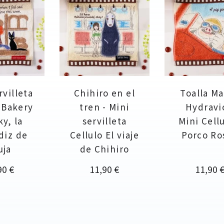
rvilleta
Chihiro en el
Toalla M
 Bakery
tren - Mini
Hydravi
ky, la
servilleta
Mini Cellu
diz de
Cellulo El viaje
Porco Ro
uja
de Chihiro
cio
Precio
Precio
90 €
11,90 €
11,90 