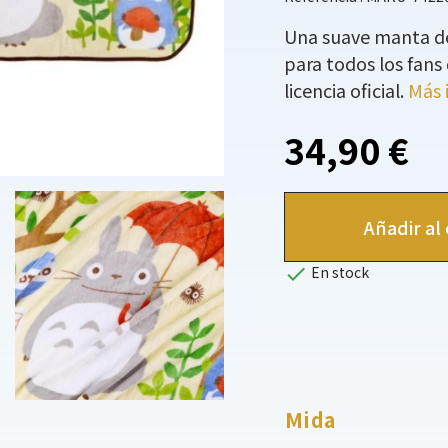
Una suave manta de
para todos los fans
licencia oficial.
Más 
34,90 €
Añadir al 

En stock
Mida