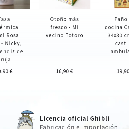
Taza
Otoño más
Paño
térmica
fresco - Mi
cocina C
ml Rosa
vecino Totoro
34x80 c
- Nicky,
casti
rendiz de
ambul
ruja
ecio
Precio
Preci
9,90 €
16,90 €
19,90
Licencia oficial Ghibli
Fabricación e importación