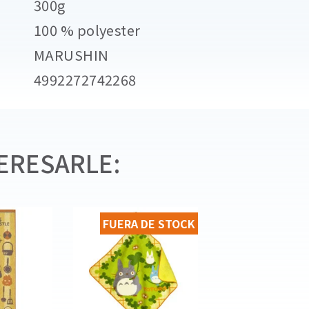
300g
100 % polyester
MARUSHIN
4992272742268
ERESARLE:
FUERA DE STOCK