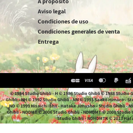
A propósito
Aviso legal
Condiciones de uso
Condiciones generales de venta
Entrega
© 1984 Studio Ghibli - H © 1986 Studio Ghibli © 1988 Studio
Ghibli - NH © 1992 Studio Ghibli - NN © 1993 Saeko Himuro - Stu
ND © 1999 Hisaichi Ishii - Hatake Jimusho - Studio Ghibli -
Ghibli - NDDMT © 2006 Studio Ghibli - NDHDMT © 2008 Studio
Studio Ghibli - NDHDMTK © 2013 Hata
G