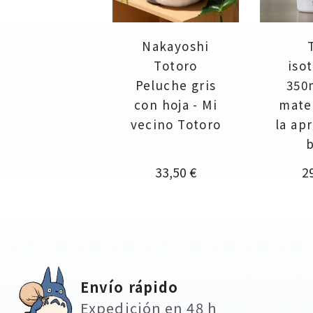
Nakayoshi
Totoro
iso
Peluche gris
350
con hoja - Mi
mate 
vecino Totoro
la ap
b
Precio
Pr
33,50 €
2
Envío rápido
Expedición en 48 h