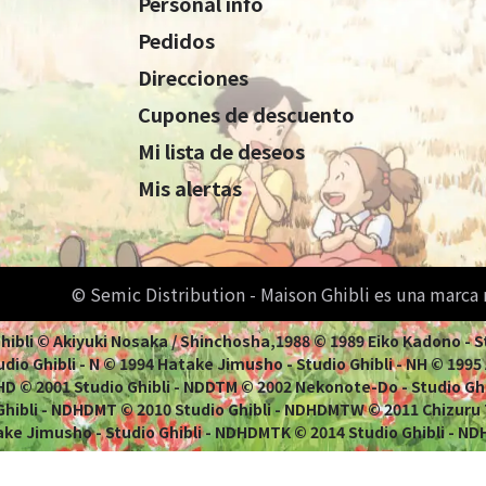
Personal info
Pedidos
Direcciones
Cupones de descuento
Mi lista de deseos
Mis alertas
© Semic Distribution - Maison Ghibli es una marca
 Ghibli © Akiyuki Nosaka / Shinchosha,1988 © 1989 Eiko Kadono - 
dio Ghibli - N © 1994 Hatake Jimusho - Studio Ghibli - NH © 1995 Ao
 NHD © 2001 Studio Ghibli - NDDTM © 2002 Nekonote-Do - Studio Gh
 Ghibli - NDHDMT © 2010 Studio Ghibli - NDHDMTW © 2011 Chizuru
ke Jimusho - Studio Ghibli - NDHDMTK © 2014 Studio Ghibli - ND
racias a Louise Flatz y Philippe Gillot por las ilustracion