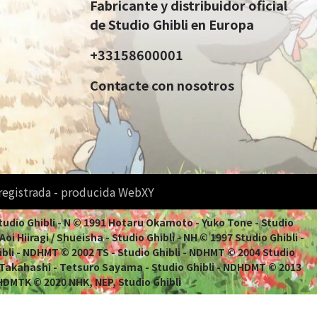
Fabricante y distribuidor oficial
de Studio Ghibli en Europa
+33158600001
Contacte con nosotros
 registrada - producida WebXY
Studio Ghibli - N © 1991 Hotaru Okamoto - Yuko Tone - Studio
i Hiiragi / Shueisha - Studio Ghibli - NH © 1997 Studio Ghibli -
ibli - NDHMT © 2002 TS - Studio Ghibli - NDHMT © 2004 Studio
 Takahashi - Tetsuro Sayama - Studio Ghibli - NDHDMT © 2013
HDMTK © 2020 NHK, NEP, Studio Ghibli
es