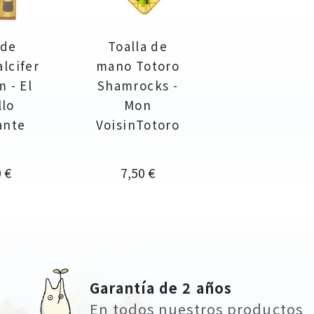
 de
Toalla de
alcifer
mano Totoro
m - El
Shamrocks -
llo
Mon
ante
VoisinTotoro
o
Precio
 €
7,50 €
Garantía de 2 años
En todos nuestros productos