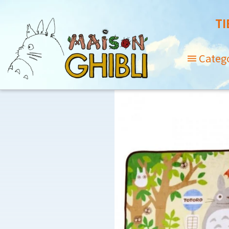
TI
Categ