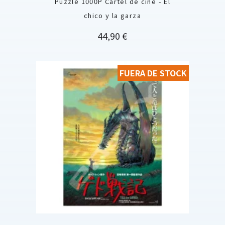
Puzzle 1000P Cartel de cine - El
chico y la garza
Precio
44,90 €
FUERA DE STOCK