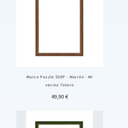
Marco Puzzle 500P - Marrón - Mi
vecino Totoro
Precio
49,90 €