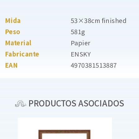
Mida
53×38cm finished
Peso
581g
Material
Papier
Fabricante
ENSKY
EAN
4970381513887
PRODUCTOS ASOCIADOS