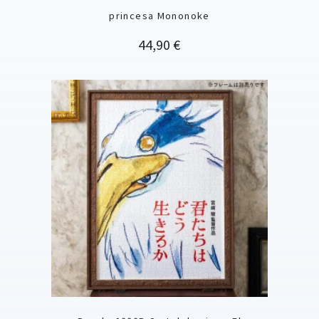
princesa Mononoke
Precio
44,90 €