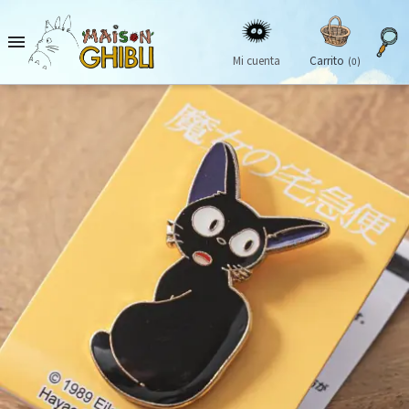

Mi cuenta
Carrito
(0)