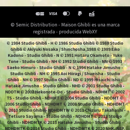
© Semic Distribution - Maison Ghibli es una marca
registrada - producida WebXY
© 1984 Studio Ghibli - H © 1986 Studio Ghibli © 1988 Studio
Ghibli © Akiyuki Nosaka / Shinchosha,1988 © 1989 Eiko
Kadono - Studio Ghibli - N © 1991 Hotaru Okamoto - Yuko
Tone - Studio Ghibli - NH © 1992 Studio Ghibli - NN © 1993
Saeko Himuro - Studio Ghibli - N © 1994 Hatake Jimusho -
Studio Ghibli - NH © 1995 Aoi Hiiragi / Shueisha - Studio
Ghibli - NH © 1997 Studio Ghibli - ND © 1999 Hisaichi Ishii -
Hatake Jimusho - Studio Ghibli - NHD © 2001 Studio Ghibli -
NDDTM © 2002 Nekonote-Do - Studio Ghibli - NDHMT © 2002
TS - Studio Ghibli - NDHMT © 2004 Studio Ghibli - NDDMT ©
2006 Studio Ghibli - NDHDMT © 2008 Studio Ghibli - NDHDMT
© 2010 Studio Ghibli - NDHDMTW © 2011 Chizuru Takahashi -
Tetsuro Sayama - Studio Ghibli - NDHDMT © 2013 Studio
Ghibli - NDHDMTK © 2013 Hatake Jimusho - Studio Ghibli -
NDHDMTK © 2014 Studio Ghibli - NDHDMTK © 2020 NHK, NEP,