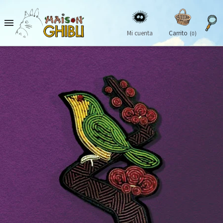

Mi cuenta
Carrito
(0)