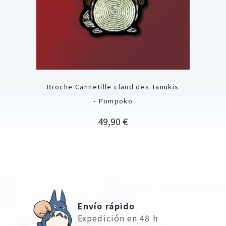
Broche Cannetille cland des Tanukis
- Pompoko
Precio
49,90 €
Envío rápido
Expedición en 48 h