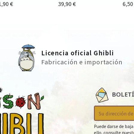
ecio
Precio
Prec
1,90 €
39,90 €
6,50
Licencia oficial Ghibli
Fabricación e importación
BOLET
Puede darse de baja
ello, consulte nues