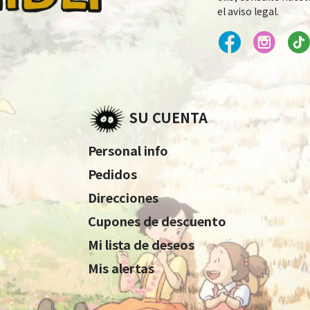
el aviso legal.
SU CUENTA
Personal info
Pedidos
Direcciones
Cupones de descuento
Mi lista de deseos
Mis alertas