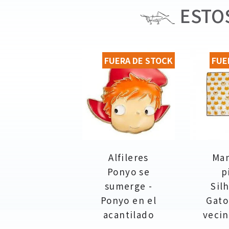
ESTOS
FUERA DE STOCK
FUE
Alfileres
Man
Ponyo se
p
sumerge -
Sil
Ponyo en el
Gato
acantilado
vecin