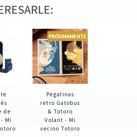
ERESARLE:
PRÓXIMAMENTE
ete
Pegatinas
cés
retro Gatobus
e de
& Totoro
 - Mi
Volant - Mi
Totoro
vecino Totoro