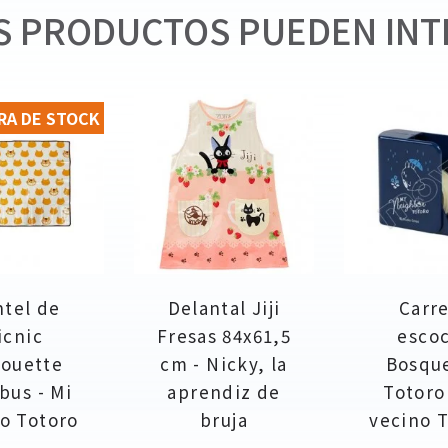
 PRODUCTOS PUEDEN INT
RA DE STOCK
tel de
Delantal Jiji
Carr
icnic
Fresas 84x61,5
esco
houette
cm - Nicky, la
Bosqu
bus - Mi
aprendiz de
Totoro
o Totoro
bruja
vecino 