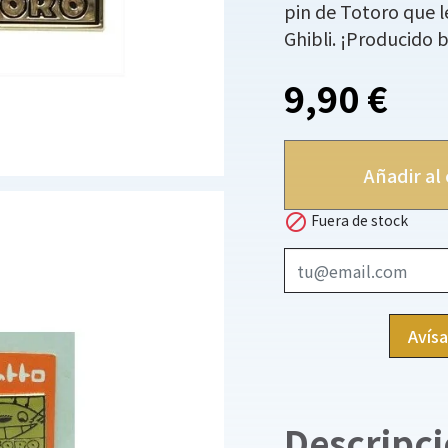
pin de Totoro que l
Ghibli. ¡Producido ba
9,90 €
Añadir al 

Fuera de stock
Avís
Descripc