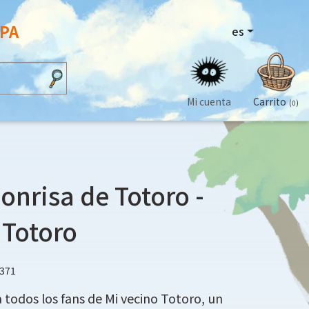
OPA
es
Mi cuenta
Carrito
(0)
Sonrisa de Totoro -
 Totoro
1371
 todos los fans de Mi vecino Totoro, un