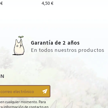
io
Precio
 €
4,50 €
Garantía de 2 años
En todos nuestros productos
ÍN
 en cualquier momento. Para
tra información de contacto en