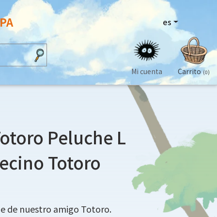
OPA
es
Mi cuenta
Carrito
(0)
otoro Peluche L
vecino Totoro
e de nuestro amigo Totoro.