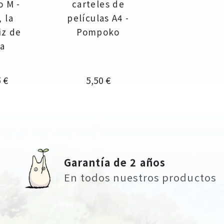
o M -
carteles de
 la
películas A4 -
iz de
Pompoko
ja
o
Precio
 €
5,50 €
Garantía de 2 años
En todos nuestros productos