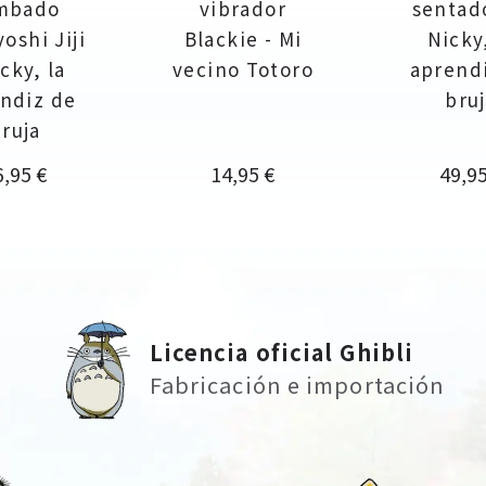
mbado
vibrador
sentad
oshi Jiji
Blackie - Mi
Nicky,
icky, la
vecino Totoro
aprend
ndiz de
bru
ruja
ecio
Precio
Preci
6,95 €
14,95 €
49,95
Licencia oficial Ghibli
Fabricación e importación