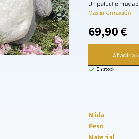
Un peluche muy apr
Más información
69,90 €
Añadir al 

En stock
Mida
Peso
Material