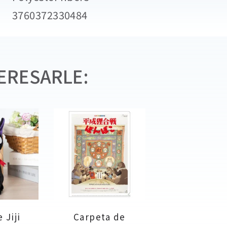
3760372330484
ERESARLE:
 Jiji
Carpeta de