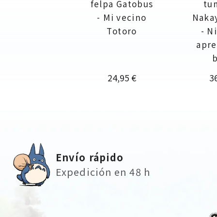
felpa Gatobus
tu
- Mi vecino
Nakay
Totoro
- N
apre
b
Precio
Pr
24,95 €
3
Envío rápido
Expedición en 48 h