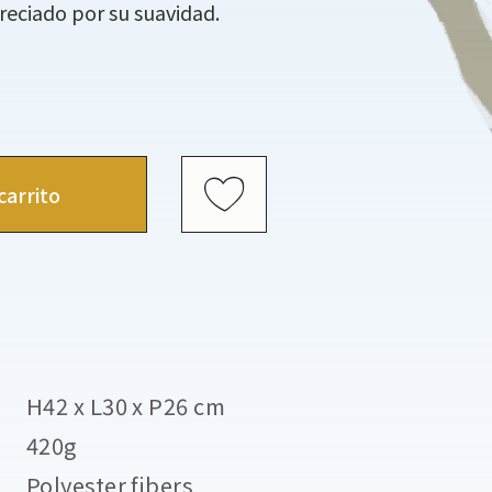
eciado por su suavidad.
carrito
H42 x L30 x P26 cm
420g
Polyester fibers