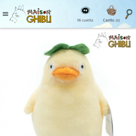

Mi cuenta
Carrito
(0)